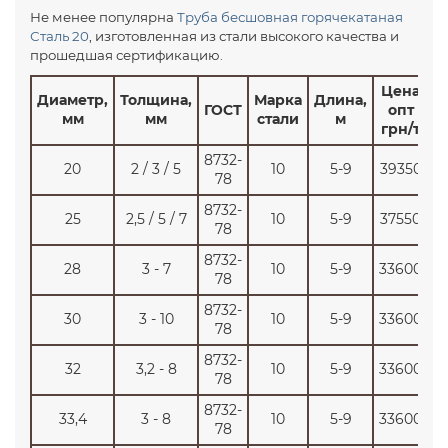
Не менее популярна
Труба бесшовная горячекатаная
Сталь 20
, изготовленная из стали высокого качества и
прошедшая сертификацию.
Цена
Диаметр,
Толщина,
Марка
Длина,
ГОСТ
опт
мм
мм
стали
м
грн/т
8732-
20
2 / 3 / 5
10
5-9
39350
78
8732-
25
2,5 / 5 / 7
10
5-9
37550
78
8732-
28
3 - 7
10
5-9
33600
78
8732-
30
3 - 10
10
5-9
33600
78
8732-
32
3,2 - 8
10
5-9
33600
78
8732-
33,4
3 - 8
10
5-9
33600
78