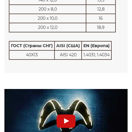
140 х 12,0
13,5
200 х 8,0
12,8
200 х 10,0
16
200 х 12,0
18,9
ГОСТ (Страны СНГ)
AISI (США)
EN (Европа)
40X13
AISI 420
1.4031; 1.4034