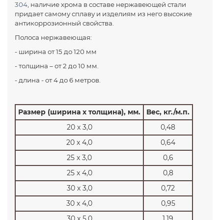
304
, наличие хрома в составе нержавеющей стали
придает самому сплаву и изделиям из него высокие
антикоррозионный свойства.
Полоса нержавеющая:
- ширина от 15 до 120 мм
- толщина – от 2 до 10 мм.
- длина - от 4 до 6 метров.
Размер (ширина х толщина), мм.
Вес, кг./м.п.
20 х 3,0
0,48
20 х 4,0
0,64
25 х 3,0
0,6
25 х 4,0
0,8
30 х 3,0
0,72
30 х 4,0
0,95
30 х 5,0
1,19