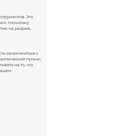
струментов. Это
ьно, поскольку
стью на разрыв,
сть ознакомиться с
аллический прокат,
ывать на то, что
вашем