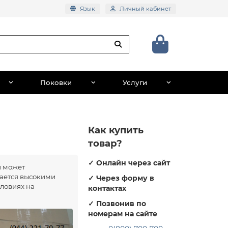
Язык
Личный кабинет
Поковки
Услуги
Как купить
товар?
✓
Онлайн через сайт
й может
чается высокими
✓
Через форму в
словиях на
контактах
✓
Позвонив по
номерам на сайте