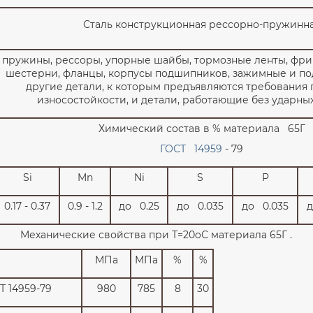
Сталь конструкционная рессорно-пружинн
пружины, рессоры, упорные шайбы, тормозные ленты, фр
шестерни, фланцы, корпусы подшипников, зажимные и п
другие детали, к которым предъявляются требовани
износостойкости, и детали, работающие без ударных
Химический состав в % материала 65Г
ГОСТ 14959
- 79
Si
Mn
Ni
S
P
0.17 - 0.37
0.9 - 1.2
до 0.25
до 0.035
до 0.035
д
Механические свойства при Т=20oС материала 65Г .
МПа
МПа
%
%
Т 14959-79
980
785
8
30