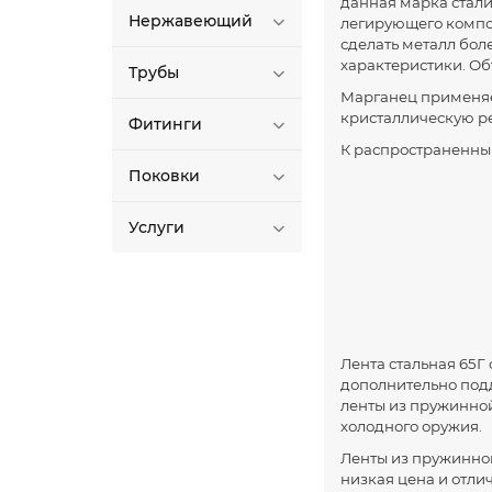
данная марка стали
Нержавеющий
легирующего компон
сделать металл бол
характеристики. Об
Трубы
Марганец применяетс
кристаллическую р
Фитинги
К распространенны
Поковки
Услуги
Лента стальная 65
дополнительно подд
ленты из пружинной
холодного оружия.
Ленты из пружинной
низкая цена и отли