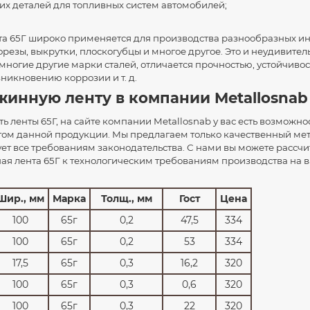
х деталей для топливных систем автомобилей;
та 65Г широко применяется для производства разнообразных ин
фрезы, выкрутки, плоскогубцы и многое другое. Это и неудивител
 многие другие марки сталей, отличается прочностью, устойчиво
зникновению коррозии и т. д.
жинную ленту в компании Metallosnab
ть ленты 65Г, на сайте компании Metallosnab у вас есть возможно
ом данной продукции. Мы предлагаем только качественный мет
ет все требованиям законодательства. С нами вы можете рассчит
ая лента 65Г к технологическим требованиям производства на 
Шир., мм
Марка
Толщ., мм
Гост
Цена
100
65г
0,2
47,5
334
100
65г
0,2
53
334
17,5
65г
0,3
16,2
320
100
65г
0,3
0,6
320
100
65г
0,3
22
320