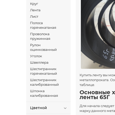
Круг
Лента
Лист
Полоса
горячекатаная
Проволока
пружинная
Рулон
оцинкованный
Уголок
Швеллера
Шестигранник
горячекатаный
Купить ленту вы мо
металлопроката. О
Шестигранник
калиброванный
таблице.
Основные х
Шпонка
калиброванная
ленты 65Г
Для начала следует
Цветной
марку данного мета