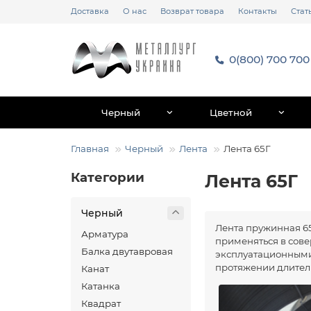
Доставка
О нас
Возврат товара
Контакты
Стат
0(800) 700 700
Черный
Цветной
Главная
Черный
Лента
Лента 65Г
Категории
Лента 65Г
Черный
Лента пружинная 65
Арматура
применяться в сов
Балка двутавровая
эксплуатационными 
протяжении длитель
Канат
Катанка
Квадрат