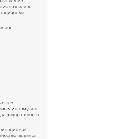
обозначение
ания позволило
уатационные
елать
 можно
вели к тому, что
ода декоративного
мбинации как
нностью является