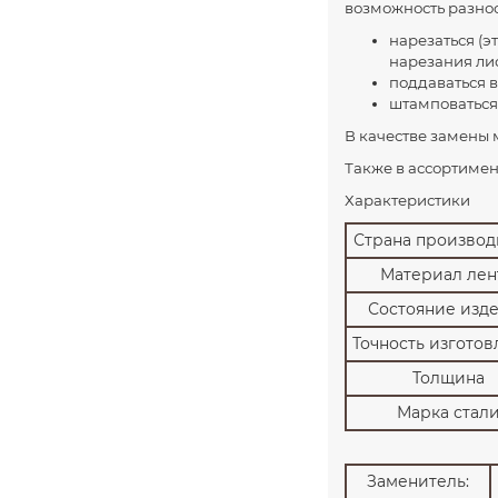
возможность разноо
нарезаться (э
нарезания лис
поддаваться 
штамповаться
В качестве замены м
Также в ассортиме
Характеристики
Страна производ
Материал лен
Состояние изд
Точность изгото
Толщина
Марка стал
Заменитель: