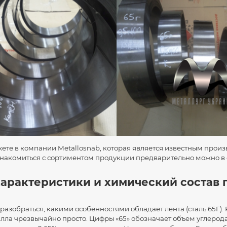
жете в компании Metallosnab, которая является известным прои
знакомиться с сортиментом продукции предварительно можно в
арактеристики и химический состав
 разобраться, какими особенностями обладает лента (сталь 65Г)
лла чрезвычайно просто. Цифры «65» обозначает объем углерода в