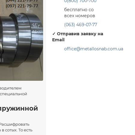
0(800) 700-700
бесплатно со
всех номеров
(063) 469-07-77
✓
Отправив заявку на
Email
office@metallosnab.com.ua
зводителем
 специальной
 пружинной
. Расшифровать
 сотых. То есть