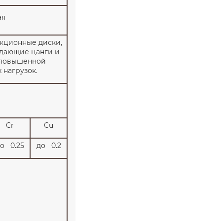
ая
икционные диски,
одающие цанги и
я повышенной
 нагрузок.
Cr
Cu
о 0.25
до 0.2