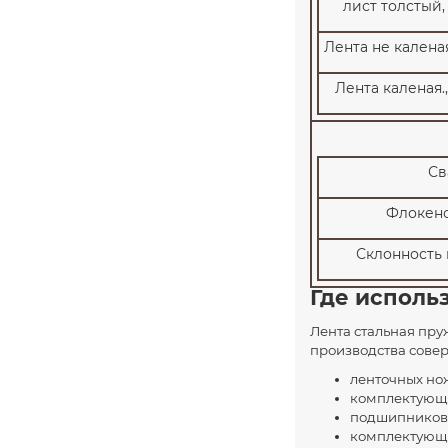
лист толстый,
Лента не каленая
Лента каленая.
Свар
Флокеночу
Склонность к 
Где исполь
Лента стальная пру
производства сове
ленточных но
комплектующи
подшипников (
комплектующи