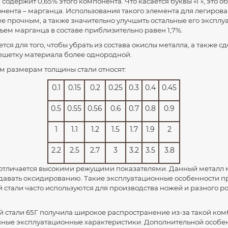
 содержит 0,65% этого компонента. Что касается буквы «Г», это 
ента – марганца. Использования такого элемента для легиров
ее прочным, а также значительно улучшить остальные его экспл
ъем марганца в составе приблизительно равен 1,7%.
я для того, чтобы убрать из состава окислы металла, а также сд
ешетку материала более однородной.
м размерам толщины стали относят:
0.1
0.15
0.2
0.25
0.3
0.4
0.45
0.5
0.55
0.56
0.6
0.7
0.8
0.9
1
1.1
1.2
1.5
1.7
1.9
2
2.2
2.5
2.7
3
3.2
3.5
3.8
Г отличается высокими режущими показателями. Данный металл
авать оксидированию. Такие эксплуатационные особенности при
 стали часто используются для производства ножей и разного р
 стали 65Г получила широкое распространение из-за такой ко
чные эксплуатационные характеристики. Дополнительной особе