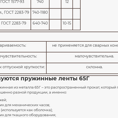
 ГОСТ 1577-93
740
12
., ГОСТ 2283-79
740-1180
, ГОСТ 2283-79
640-740
10-15
иваемость:
не применяется для сварных кон
вствительность:
малочувствительна.
отпускной хрупкости:
склонна.
зуются пружинные ленты 65Г
жинная из металла 65Г – это распространенный прокат, который
ршенно разной продукции, а именно:
жей;
х для механических часов;
используется как оболочка);
х для ткацкого оборудования;