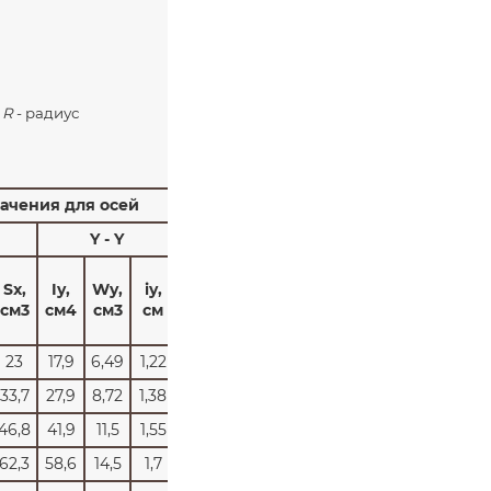
;
R
- радиус
ачения для осей
Y - Y
Sx,
Iy,
Wy,
iy,
см3
см4
см3
см
23
17,9
6,49
1,22
33,7
27,9
8,72
1,38
46,8
41,9
11,5
1,55
62,3
58,6
14,5
1,7