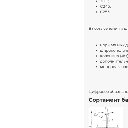
3ПС;
C245;
C255.
Высота сечения и ш
нормальных дв
широкополочны
колонных («К»
дополнительно
монорельсовые
Цифровое обозначе
Сортамент ба