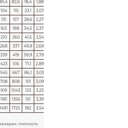
81,4
82,6
18,4
1,88
104
115
23,1
2,07
131
157
28,6
2,27
163
198
34,5
2,37
210
260
41,5
2,54
268
337
49,9
2,69
339
419
59,9
2,79
423
516
71,1
2,89
545
667
86,1
3,03
708
808
101
3,09
919
1043
123
3,23
1181
1356
151
3,39
1491
1725
182
3,54
азмерам; плотность