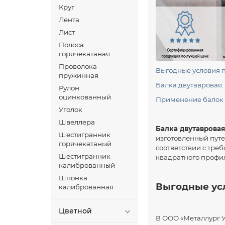
Круг
Лента
Лист
Полоса
горячекатаная
Проволока
Выгодные условия п
пружинная
Балка двутавровая:
Рулон
оцинкованный
Применение балок 
Уголок
Швеллера
Балка двутаврова
Шестигранник
изготовленный путе
горячекатаный
соответствии с тре
Шестигранник
квадратного профи
калиброванный
Шпонка
Выгодные ус
калиброванная
Цветной
В ООО «Металлург 