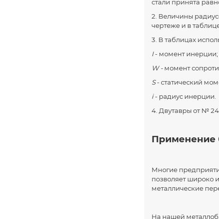
стали принята равно
2. Величины радиус
чертеже и в таблиц
3. В таблицах испо
I
- момент инерции;
W -
момент сопроти
S
- статический мом
i
- радиус инерции.
4. Двутавры от № 2
Применение 
Многие предприяти
позволяет широко и
металлические пер
На нашей металлоба