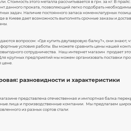
ли. Стоимость этого металла рассчитывается в грн. за кг. В прай
нт данного проката, позволяющий легко подобрать необходимы
тных задач. Наличие постоянного запаса номенклатурных позиц
де в Киеве дает возможность выполнять срочные заказы и доставл
аны.
даются вопросом: «Где купить двутавровую балку?», они знают, ч
мфортные условия работы. Вы можете сравнить цены нашей комп
выгодного сотрудничества. Наш интернет магазин продает этот
. Для крупных предприятий мы можем организовать поставки п
й цене.
ровая: разновидности и характеристики
магазине представлена отечественная и импортная балка перек
астные лица и производственные компании. Мы предлагаем широ
товленного из разных сортов стали: