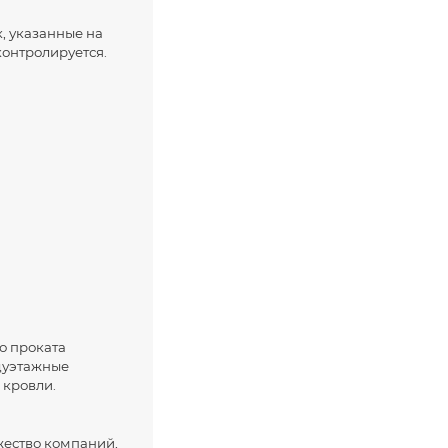
, указанные на
контролируется.
о проката
ждуэтажные
 кровли.
жество компаний,