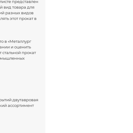
с листе представлен
й вид товара для
ий разных видов
ять этот прокат в
то в «Металлург
ании и оценить
 стальной прокат
ромышленных
рытий двутавровая
кий ассортимент