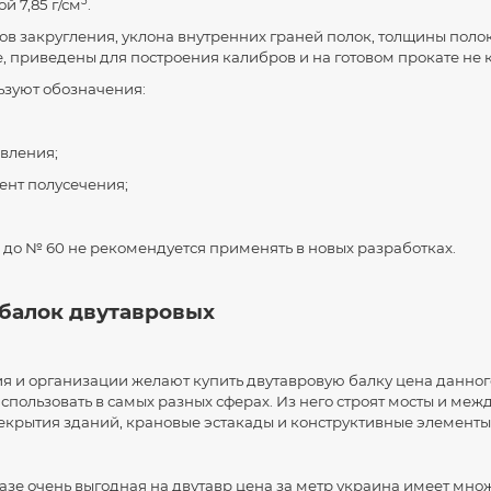
3
й 7,85 г/см
.
ов закругления, уклона внутренних граней полок, толщины полок
е, приведены для построения калибров и на готовом прокате не 
льзуют обозначения:
вления;
ент полусечения;
4 до № 60 не рекомендуется применять в новых разработках.
балок двутавровых
я и организации желают купить двутавровую балку цена данног
спользовать в самых разных сферах. Из него строят мосты и ме
екрытия зданий, крановые эстакады и конструктивные элементы
зе очень выгодная на двутавр цена за метр украина имеет мно