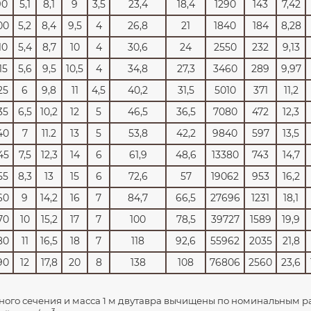
90
5,1
8,1
9
3,5
23,4
18,4
1290
143
7,42
00
5,2
8,4
9,5
4
26,8
21
1840
184
8,28
10
5,4
8,7
10
4
30,6
24
2550
232
9,13
15
5,6
9,5
10,5
4
34,8
27,3
3460
289
9,97
25
6
9,8
11
4,5
40,2
31,5
5010
371
11,2
35
6,5
10,2
12
5
46,5
36,5
7080
472
12,3
40
7
11.2
13
5
53,8
42,2
9840
597
13,5
45
7,5
12,3
14
6
61,9
48,6
13380
743
14,7
55
8,3
13
15
6
72,6
57
19062
953
16,2
60
9
14,2
16
7
84,7
66,5
27696
1231
18,1
70
10
15,2
17
7
100
78,5
39727
1589
19,9
80
11
16,5
18
7
118
92,6
55962
2035
21,8
90
12
17,8
20
8
138
108
76806
2560
23,6
ного сечения и масса 1 м двутавра вычищены по номинальным р