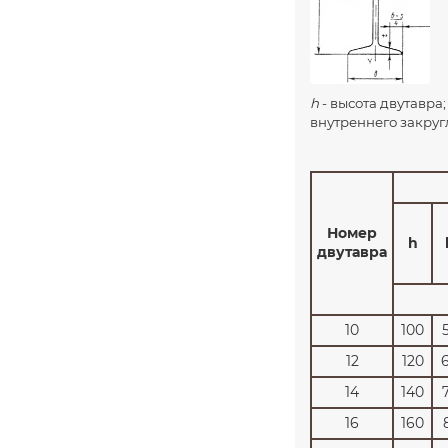
h
- высота двутавра
внутреннего закруг
Номер
h
двутавра
10
100
12
120
14
140
16
160