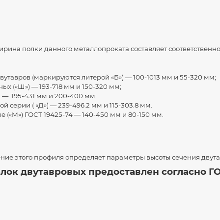
ирина полки данного металлопроката составляет соответственно
утавров (маркируются литерой «Б») — 100-1013 мм и 55-320 мм;
х («Ш») — 193-718 мм и 150-320 мм;
) — 195-431 мм и 200-400 мм;
й серии ( «Д») — 239-496.2 мм и 115-303.8 мм.
 («М») ГОСТ 19425-74 — 140-450 мм и 80-150 мм.
ние этого профиля определяет параметры высоты сечения двута
лок двутавровых предоставлен согласно ГО