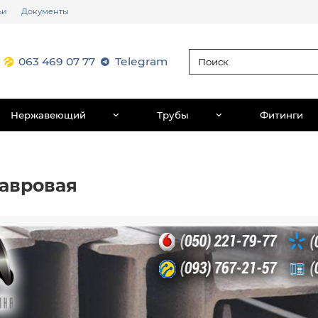
ьи
Документы
063 469 07 77
Telegram
Нержавеющий
Трубы
Фитинги
тавровая