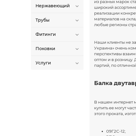
из разных марок ста
Нержавеющий
широкий ассортиме
реализации конкре
материалов на скла
Трубы
любые регионы стр
Фитинги
Наши клиенты не за
Украина» очень ко
Поковки
перспективы взаимо
оптом и в розницу
Услуги
партий, по отлично
Балка двутав
В нашем интернет 
купить ее могут ч
этого проката, изго
09Г2С-12;