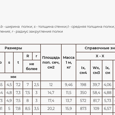
;
b -
ширина полки;
s
- толщина стенки;
t
- средняя толщина полки
ления;
r
- радиус закругления полки
Размеры
Справочные зн
R
r
X - X
Площадь
Масса
b
s
t
поп. сеч,
1 м,
не
см2
кг
Ix,
Wx,
ix,
более
см4
см3
см
мм
55
4,5
7,2
7
2,5
12
9,46
198
39,7
4,06
64
4,8
7,3
7,5
3
14,7
11,5
350
58,4
4,88
73
4,9
7,5
8
3
17,4
13,7
572
81,7
5,73
81
5
7,8
8,5
3,5
20,2
15,9
873
109
6,57