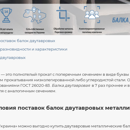
оставок балок двутавровых
 разновидности и характеристики
двутавровых
я
— это полнотелый прокат с поперечным сечением в виде буквы «
м прокатывания низколегированной либо углеродистой стали. О
бованиями ГОСТ 26020-83.
Балка двутавровая
в 7 раз прочнее и в
ля с аналогичным сечением.
ловия поставок балок двутавровых металл
Украина» можно выгодно купить двутавровые металлические бал