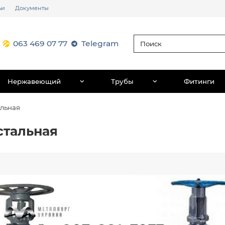
ьи
Документы
063 469 07 77
Telegram
Нержавеющий
Трубы
Фитинги
альная
стальная