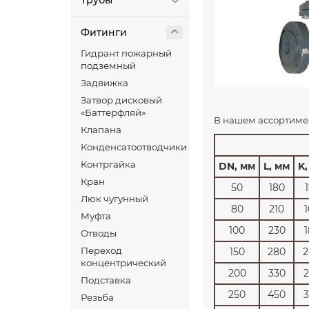
Трубы
Фитинги
Гидрант пожарный
подземный
Задвижка
Затвор дисковый
«Баттерфляй»
В нашем ассортиме
Клапана
Конденсатоотводчики
Контргайка
DN, мм
L, мм
K
Кран
50
180
Люк чугунный
80
210
Муфта
100
230
Отводы
Переход
150
280
2
концентрический
200
330
Подставка
250
450
Резьба