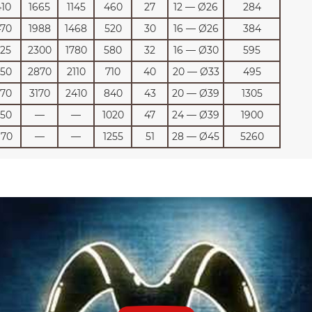
410
1665
1145
460
27
12 — Ø26
284
470
1988
1468
520
30
16 — Ø26
384
525
2300
1780
580
32
16 — Ø30
595
50
2870
2110
710
40
20 — Ø33
495
770
3170
2410
840
43
20 — Ø39
1305
50
—
—
1020
47
24 — Ø39
1900
170
—
—
1255
51
28 — Ø45
5260