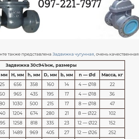
нте также представлена
Задвижка чугунная
, очень качественная
Задвижка 30с941нж, размеры
, мм
H, мм
h, мм
D, мм
b, мм
n — Ød
Масса, кг
125
656
358
160
14
4 — Ø18
22
160
965
435
195
17
4 — Ø18
36
180
1030
500
215
17
8 — Ø18
47
40
1204
674
280
21
8 — Ø22
102
295
1258
818
335
23
12 — Ø22
152
355
1489
969
405
27
12 — Ø26
252