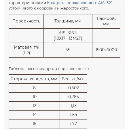
характеристиками
Квадрата нержавеющего AISI 321
,
устойчивого к коррозии и жаростойкого.
Раскрой,
Поверхность
Толщина, мм
мм
AISI 316Ti
(10Х17Н13М2Т)
Матовая, г/к
55
1500х6000
(1D)
Таблица весов квадрата нержавеющего.
Сторона квадрата, мм.
Вес, кг./м.п.
8
0,502
10
0,785
12
1,13
14
1,54
15
1,77