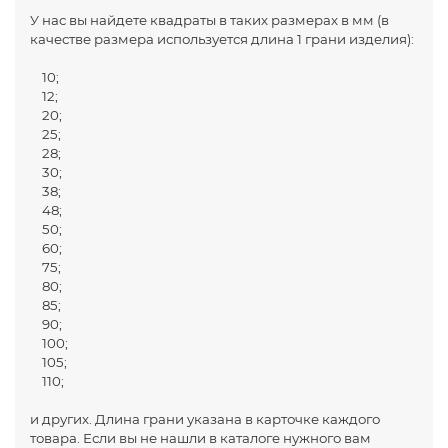
У нас вы найдете квадраты в таких размерах в мм (в
качестве размера используется длина 1 грани изделия):
10;
12;
20;
25;
28;
30;
38;
48;
50;
60;
75;
80;
85;
90;
100;
105;
110;
и других. Длина грани указана в карточке каждого
товара. Если вы не нашли в каталоге нужного вам