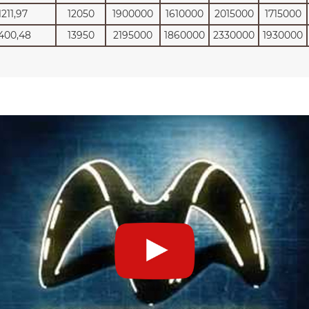
1211,97
12050
1900000
1610000
2015000
1715000
400,48
13950
2195000
1860000
2330000
1930000