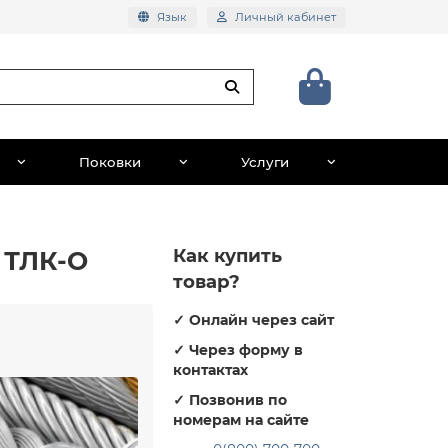
Язык
Личный кабинет
Поковки
Услуги
Как купить
а ТЛК-О
товар?
✓
Онлайн через сайт
✓
Через форму в
контактах
✓
Позвонив по
номерам на сайте