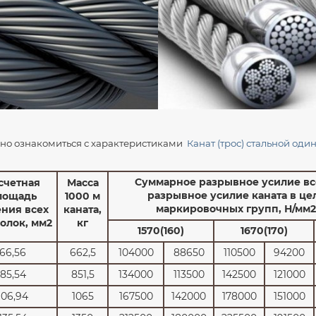
но ознакомиться с характеристиками
Канат (трос) стальной оди
Суммарное разрывное усилие вс
счетная
Масса
разрывное усилие каната в цел
лощадь
1000 м
маркировочных групп, Н/мм2
ения всех
каната,
олок, мм2
кг
1570(160)
1670(170)
66,56
662,5
104000
88650
110500
94200
85,54
851,5
134000
113500
142500
121000
106,94
1065
167500
142000
178000
151000