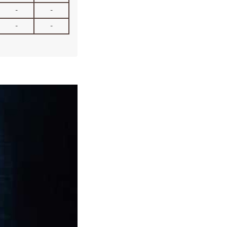
-
-
-
-