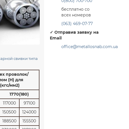
0(800) 700-700
бесплатно со
всех номеров
(063) 469-07-77
✓
Отправив заявку на
Email
office@metallosnab.com.ua
нарной свивки типа
ех проволок/
ом (Н) для
(кгс/мм2)
1770(180)
117000
97100
150500
124000
188500
155500