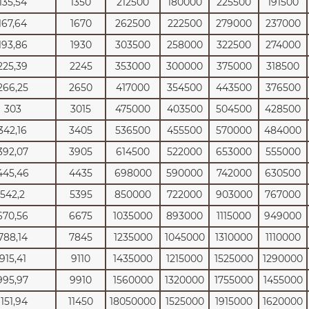
135,54
1350
212500
180000
225500
191500
167,64
1670
262500
222500
279000
237000
193,86
1930
303500
258000
322500
274000
225,39
2245
353000
300000
375000
318500
266,25
2650
417000
354500
443500
376500
303
3015
475000
403500
504500
428500
342,16
3405
536500
455500
570000
484000
392,07
3905
614500
522000
653000
555000
445,46
4435
698000
590000
742000
630500
542,2
5395
850000
722000
903000
767000
670,56
6675
1035000
893000
1115000
949000
788,14
7845
1235000
1045000
1310000
1110000
915,41
9110
1435000
1215000
1525000
1290000
995,97
9910
1560000
1320000
1755000
1455000
1151,94
11450
18050000
1525000
1915000
1620000