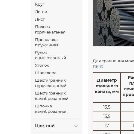
Круг
Лента
Лист
Полоса
горячекатаная
Проволока
пружинная
Рулон
оцинкованный
Для сравнения мож
Уголок
ЛК-О
Швеллера
Ра
Диаметр
Шестигранник
п
горячекатаный
стального
сеч
каната, мм
Шестигранник
пров
калиброванный
Шпонка
13,5
калиброванная
15,5
Цветной
17