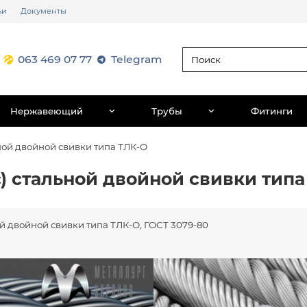
ьи
Документы
063 469 07 77
Telegram
Нержавеющий
Трубы
Фитинги
ьной двойной свивки типа ТЛК-О
с) стальной двойной свивки тип
ной двойной свивки типа ТЛК-О, ГОСТ 3079-80