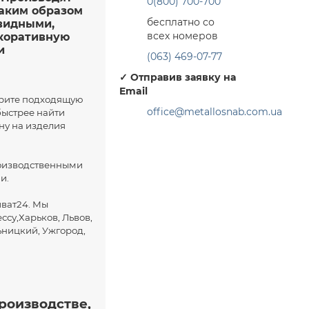
0(800) 700-700
таким образом
бесплатно со
видными,
всех номеров
екоративную
и
(063) 469-07-77
✓
Отправив заявку на
Email
ерите подходящую
office@metallosnab.com.ua
 быстрее найти
ну на изделия
роизводственными
и.
иват24. Мы
су,Харьков, Львов,
ьницкий, Ужгород,
роизводстве,