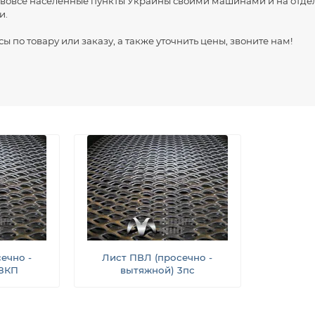
 вовсе населенные пункты Украины своими машинами и на отде
и.
ы по товару или заказу, а также уточнить цены, звоните нам!
ечно -
Лист ПВЛ (просечно -
08КП
вытяжной) 3пс