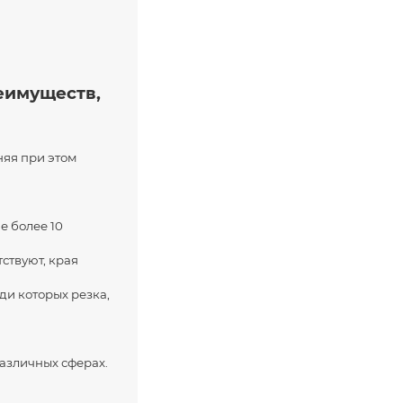
еимуществ,
няя при этом
е более 10
ствуют, края
и которых резка,
азличных сферах.