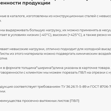
бенности продукции
ные в каталоге, изготовлены из конструкционных сталей с нев
п.
бны выдерживать большую нагрузку, их можно применять в несу
ает в условиях низких (-40°С), высоких (+425°С), а также резко
вает невысокие нагрузки, отлично подходит для холодной выса
Листы из этого материала можно подвергать химическим воздей
отке.
м в формате толщина*ширина*длина указаны в карточке товара.
говоренности с клиентом мы можем порезать ПВЛ на отрезки с
укция соответствует требованиям ТУ 36.26.11-5-89 и ГОСТ 8706-
ами.
реимущества просечно-вытяжных листов (ПВЛ)