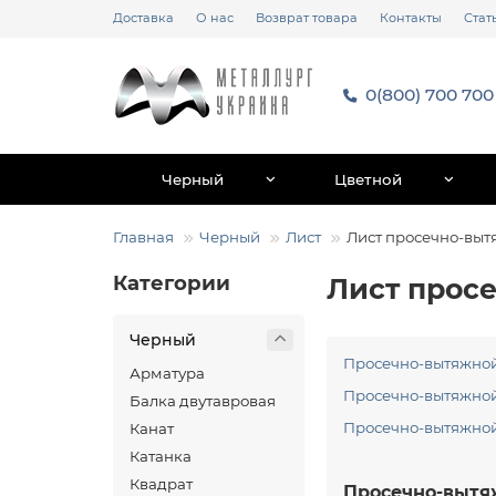
Доставка
О нас
Возврат товара
Контакты
Стат
0(800) 700 700
Черный
Цветной
Главная
Черный
Лист
Лист просечно-выт
Категории
Лист прос
Черный
Просечно-вытяжной
Арматура
Просечно-вытяжной 
Балка двутавровая
Просечно-вытяжной 
Канат
Катанка
Квадрат
Просечно-вытяж