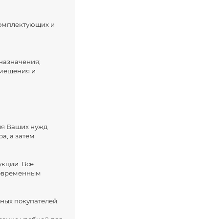
комплектующих и
назначения;
омещения и
ля Ваших нужд
а, а затем
кции. Все
 современным
ных покупателей.