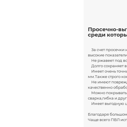
Просечно-вы
среди которы
За счет просечки и
высокие показатели
Не ржавеет под во
Долго сохраняет вы
Имеет очень точные
мм.Также строго ко
Не имеют поврежден
качественно обраб
Можно покрывать л
сварка,гибка и друг
Имеет выгодную ц
Благодаря большому
Чаще всего ПВЛ исп