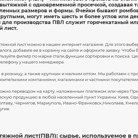
вытяжкой с одновременной просечкой, создавая 
вленных размеров и формы. Ячейки бывают ромбо
руглыми, могут иметь шесть и более углов или д
й для производства ПВЛ служит горячекатаный ил
 лист.
ытяжной лист можно в нашем интернет-магазине. Для этого выб
лога, добавьте ее в корзину на сайте и оформите заявку. Чтобы
льзуйте фильтр по марке стали,функции сортировки и поиска. Це
телефону у нашего менеджера.
 в розницу, а также крупным и мелким оптом. Мы работаем с п
роительными компаниями, магазинами и частными покупателям
можно переводом на карту, наложенным платежом или через Пр
скую продукцию в любой населенный пункт Украины: Киев, Одес
лтаву, Чернигов, Мариуполь, Ивано-Франковск,Николаев, Хмел
угие.
яжной лист(ПВЛ): сырье, используемое в п