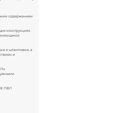
ысоким содержанием
щих конструкциях.
 меняющихся
дки и штамповки, а
ствиям и
 По
 нужными
78. ПВЛ