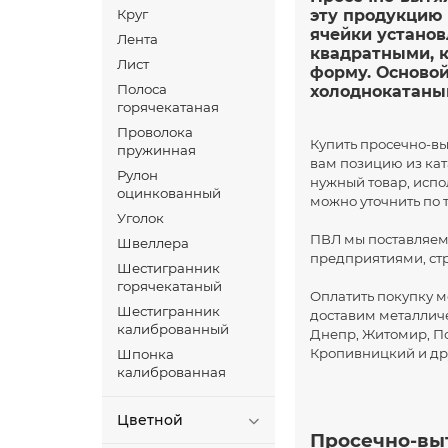
Круг
эту продукцию 
ячейки устано
Лента
квадратными, к
Лист
форму. Осново
Полоса
холоднокатаный
горячекатаная
Проволока
Купить просечно-в
пружинная
вам позицию из ката
Рулон
нужный товар, испо
оцинкованный
можно уточнить по 
Уголок
ПВЛ мы поставляем
Швеллера
предприятиями, ст
Шестигранник
горячекатаный
Оплатить покупку 
Шестигранник
доставим металличе
калиброванный
Днепр, Житомир, По
Кропивницкий и др
Шпонка
калиброванная
Цветной
Просечно-выт