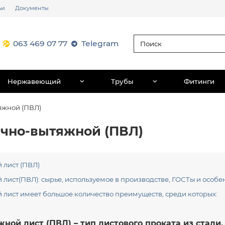
ьи
Документы
063 469 07 77
Telegram
Нержавеющий
Трубы
Фитинги
яжной (ПВЛ)
ечно-вытяжной (ПВЛ)
 лист (ПВЛ)
лист(ПВЛ): сырье, используемое в производстве, ГОСТы и особ
лист имеет большое количество преимуществ, среди которых:
ной лист (ПВЛ) – тип листового проката из стали