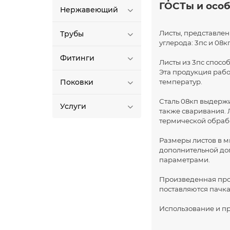
ГОСТы и осо
Нержавеющий
Листы, представлен
Трубы
углерода: 3пс и 08к
Фитинги
Листы из 3пс спосо
Эта продукция работ
Поковки
температур.
Сталь 08кп выдержи
Услуги
также сваривания. 
термической обраб
Размеры листов в м
дополнительной до
параметрами.
Произведенная прод
поставляются пачк
Использование и п