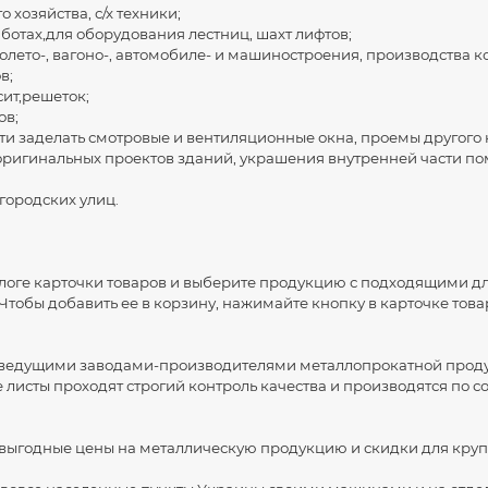
хозяйства, с/х техники;
отах,для оборудования лестниц, шахт лифтов;
лето-, вагоно-, автомобиле- и машиностроения, производства 
в;
ит,решеток;
ов;
 заделать смотровые и вентиляционные окна, проемы другого 
игинальных проектов зданий, украшения внутренней части п
городских улиц.
алоге карточки товаров и выберите продукцию с подходящими д
Чтобы добавить ее в корзину, нажимайте кнопку в карточке товар
ведущими заводами-производителями металлопрокатной проду
листы проходят строгий контроль качества и производятся по
выгодные цены на металлическую продукцию и скидки для круп