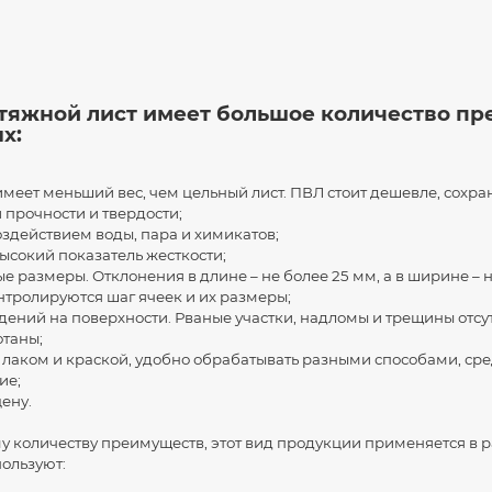
тяжной лист имеет большое количество пр
х:
меет меньший вес, чем цельный лист. ПВЛ стоит дешевле, сохра
 прочности и твердости;
здействием воды, пара и химикатов;
сокий показатель жесткости;
 размеры. Отклонения в длине – не более 25 мм, а в ширине – н
нтролируются шаг ячеек и их размеры;
ий на поверхности. Рваные участки, надломы и трещины отсут
отаны;
аком и краской, удобно обрабатывать разными способами, сред
ие;
ену.
 количеству преимуществ, этот вид продукции применяется в р
ользуют: