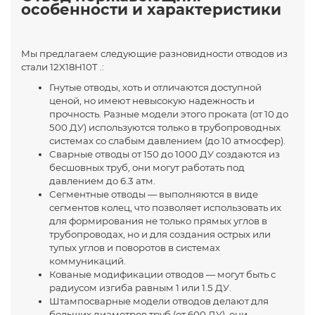
особенности и характеристики
Мы предлагаем следующие разновидности отводов из
стали
12X18H10T .
:
Гнутые отводы, хоть и отличаются доступной
ценой, но имеют невысокую надежность и
прочность. Разные модели этого проката (от 10 до
500 ДУ) используются только в трубопроводных
системах со слабым давлением (до 10 атмосфер).
Сварные отводы от 150 до 1000 ДУ создаются из
бесшовных труб, они могут работать под
давлением до 6.3 атм.
Сегментные отводы — выполняются в виде
сегментов колец, что позволяет использовать их
для формирования не только прямых углов в
трубопроводах, но и для создания острых или
тупых углов и поворотов в системах
коммуникаций.
Кованые модификации отводов — могут быть с
радиусом изгиба равным 1 или 1.5 ДУ.
Штампосварные модели отводов делают для
больших диаметров труб (от 600 ДУ), они