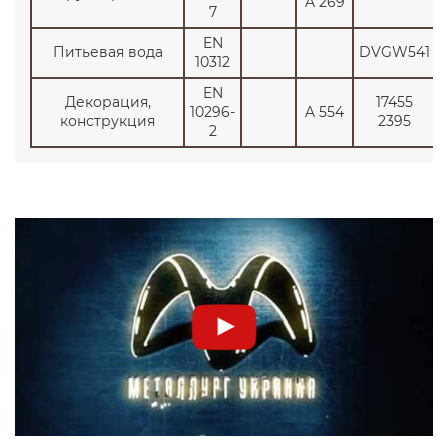
A 269
7
EN
Питьевая вода
DVGW541
10312
EN
Декорация,
17455
10296-
A 554
конструкция
2395
2