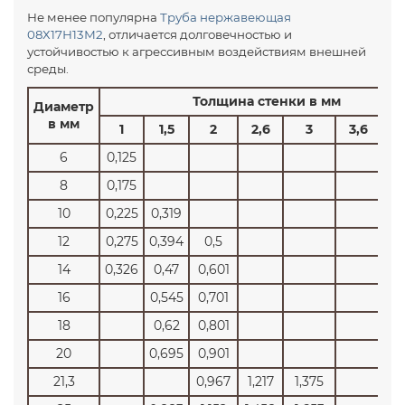
Не менее популярна
Труба нержавеющая
08Х17Н13М2
, отличается долговечностью и
устойчивостью к агрессивным воздействиям внешней
среды.
Толщина стенки в мм
Диаметр
в мм
1
1,5
2
2,6
3
3,6
6
0,125
8
0,175
10
0,225
0,319
12
0,275
0,394
0,5
14
0,326
0,47
0,601
16
0,545
0,701
18
0,62
0,801
20
0,695
0,901
21,3
0,967
1,217
1,375