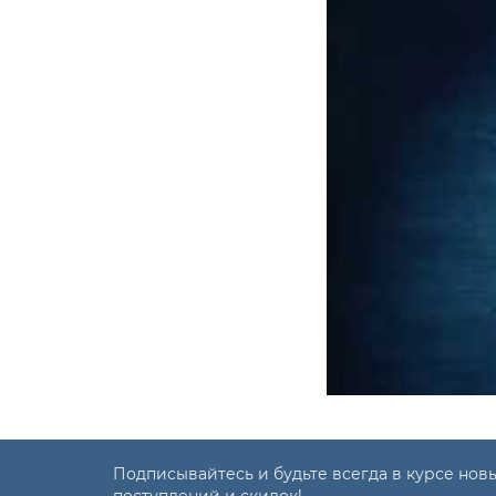
40
1,26
1
45
1,41
1
50
1,51
1
55
1,73
2
60
1,88
2
63
1,98
2
65
2,04
2
70
2,2
2
Подписывайтесь и будьте всегда в курсе нов
75
2,36
2