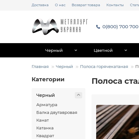
Доставка
О нас
Возврат товара
Контакты
Стат
0(800) 700 700
Черный
Цветной
Главная
Черный
Полоса горячекатаная
П
Категории
Полоса ста
Черный
Арматура
Балка двутавровая
Канат
Катанка
Квадрат