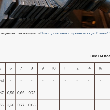
едлагает также купить
Полосу стальную горячекатаную Сталь 4
.
Вес 1 м по
5
6
7
8
9
10
11
12
14
16
,43
-
-
-
-
-
-
-
-
-
,47
0,56
0,66
0,75
-
-
-
-
-
-
,55
0,66
0,77
0,88
-
-
-
-
-
-