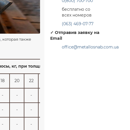
0(800) 700-700
бесплатно со
всех номеров
(063) 469-07-77
✓
Отправив заявку на
Email
5
, которая также
office@metallosnab.com.ua
лосы, кг, при толщине а, мм
18
20
22
25
28
30
32
36
40
-
-
-
-
-
-
-
-
-
-
-
-
-
-
-
-
-
-
-
-
-
-
-
-
-
-
-