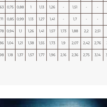
,63
0,75
0,88
1
1,13
1,26
-
1,51
-
-
,71
0,85
0,99
1,13
1,27
1,41
-
1,7
-
-
,78
0,94
1,1
1,26
1,41
1,57
1,73
1,88
2,2
2,51
,86
1,04
1,21
1,38
1,55
1,73
1,9
2,07
2,42
2,76
,98
1,18
1,37
1,57
1,77
1,96
2,16
2,36
2,75
3,14
,1
1,32
1,54
1,76
1,98
2,2
2,42
23,64
3,08
3,52
,18
1,41
1,65
1,88
2,12
2,36
2,59
2,83
3,3
3,77
,26
1,51
1,76
2,01
2,26
2,51
2,76
3,01
3,52
4,02
,41
1,7
1,98
2,26
2,54
2,83
3,11
3,39
3,96
4,52