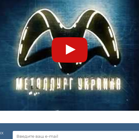
,57
1,88
2,2
2,51
2,83
3,14
3,45
3,77
4,4
5,02
,77
2,12
2,47
2,83
3,18
3,53
3,89
4,24
4,96
5,65
,96
2,36
2,75
3,14
3,53
3,92
4,32
4,71
5,5
6,28
,16
2,59
3,02
3,45
3,89
4,32
4,75
5,18
6,04
6,91
,36
2,83
3,3
3,77
4,24
4,71
5,18
5,65
6,59
7,54
,47
2,97
3,46
3,96
4,45
4,95
5,44
5,93
6,92
7,91
,55
3,06
3,57
4,08
4,59
5,1
5,61
6,12
7,14
8,16
,75
3,3
3,85
4,4
4,95
5,5
6,04
6,59
7,6
8,79
ых
,94
3,53
4,12
4,71
5,3
5,89
6,48
7,06
8,24
9,42