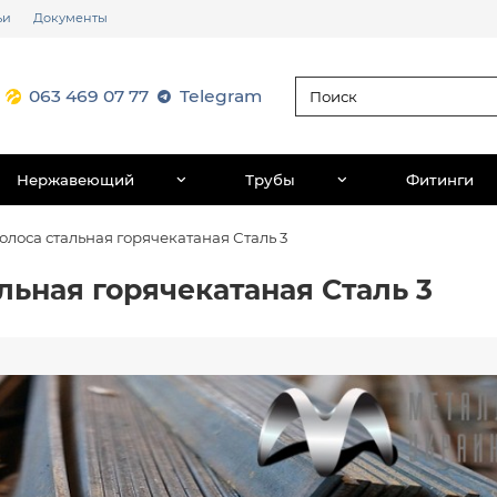
ьи
Документы
063 469 07 77
Telegram
Нержавеющий
Трубы
Фитинги
олоса стальная горячекатаная Сталь 3
льная горячекатаная Сталь 3