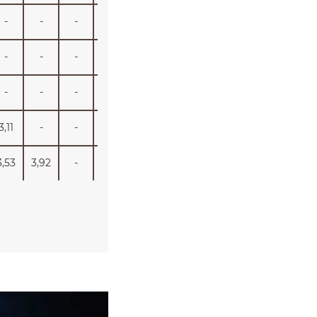
-
-
-
-
-
-
-
-
-
-
-
-
-
-
-
-
-
-
-
-
-
-
-
-
-
-
-
3,11
-
-
-
-
-
-
-
-
3,53
3,92
-
-
-
-
-
-
-
3,96
4,4
4,84
-
-
-
-
-
-
4,24
4,71
5,18
-
-
-
-
-
-
4,52
5,02
5,53
6,28
-
-
-
-
-
5,09
5,65
6,22
7,06
-
-
-
-
-