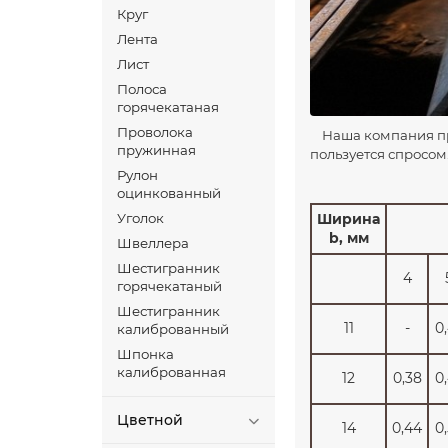
Круг
Лента
Лист
Полоса
горячекатаная
Проволока
Наша компания пр
пружинная
пользуется спросом
Рулон
оцинкованный
Уголок
Ширина
b, мм
Швеллера
Шестигранник
4
горячекатаный
Шестигранник
11
-
0
калиброванный
Шпонка
калиброванная
12
0,38
0
Цветной
14
0,44
0