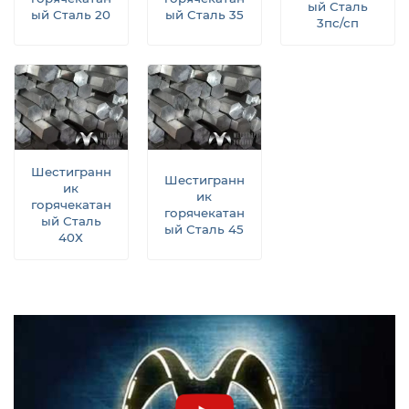
ый Сталь
ый Сталь 20
ый Сталь 35
3пс/сп
Шестигранн
Шестигранн
ик
ик
горячекатан
горячекатан
ый Сталь
ый Сталь 45
40Х