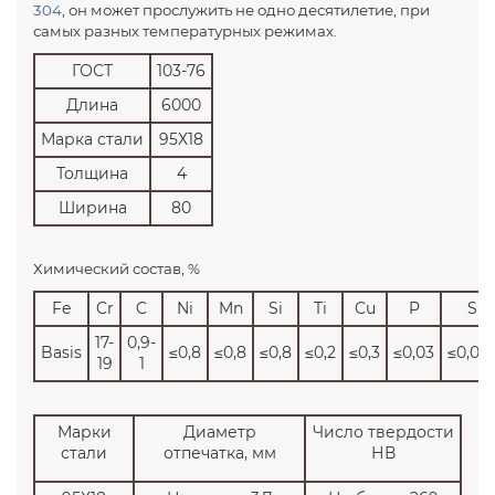
304
, он может прослужить не одно десятилетие, при
самых разных температурных режимах.
ГОСТ
103-76
Длина
6000
Марка стали
95Х18
Толщина
4
Ширина
80
Химический состав, %
Fe
Cr
C
Ni
Mn
Si
Ti
Cu
P
S
17-
0,9-
Basis
≤0,8
≤0,8
≤0,8
≤0,2
≤0,3
≤0,03
≤0,02
19
1
Марки
Диаметр
Число твердости
стали
отпечатка, мм
НВ