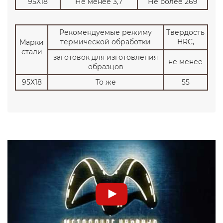
95Х18
Не менее 3,7
Не более 269
Рекомендуемые режиму
Твердость
термической обработки
HRC,
Марки
стали
заготовок для изготовления
не менее
образцов
95Х18
То же
55