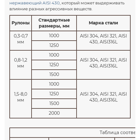
нержавеющий AISI 430
, который может выдерживать
влияние разных агрессивных веществ.
Стандартные
Рулоны
Марка стали
размеры, мм
1000
0,3-0,7
AISI 304, AISI 321, AISI
мм
430, AISI316L
1250
1000
0,8-1,2
AISI 304, AISI 321, AISI
1250
мм
430, AISI316L
1500
1000
1250
1,5-8,0
AISI 304, AISI 321, AISI
мм
430, AISI316L
1500
2000
Таблица соответс