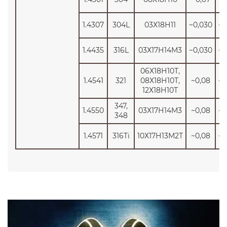
1.4307
304L
03Х18Н11
~0,030
~1
1.4435
316L
03Х17Н14М3
~0,030
~1
06Х18Н10Т,
1.4541
321
08Х18Н10Т,
~0,08
~1
12Х18Н10Т
347,
1.4550
03Х17Н14М3
~0,08
~1
348
1.4571
316Ti
10Х17Н13М2Т
~0,08
~1