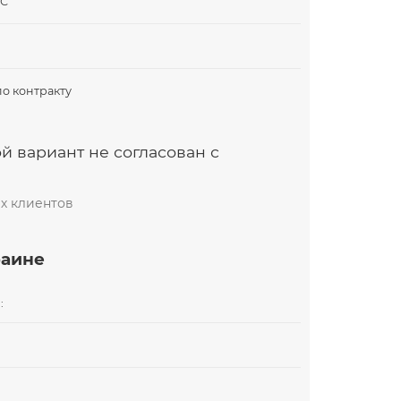
ДС
по контракту
й вариант не согласован с
х клиентов
раине
: