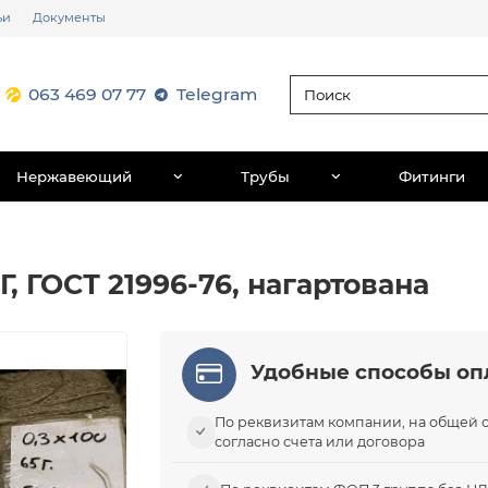
ьи
Документы
063 469 07 77
Telegram
Нержавеющий
Трубы
Фитинги
Г, ГОСТ 21996-76, нагартована
Удобные способы оп
По реквизитам компании, на общей 
согласно счета или договора