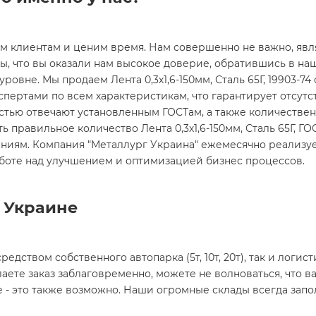
им клиентам и ценим время. Нам совершенно не важно, явл
ды, что вы оказали нам высокое доверие, обратившись в на
овне. Мы продаем Лента 0,3х1,6-150мм, Сталь 65Г, 19903-74 
спертами по всем характеристикам, что гарантирует отсут
остью отвечают установленным ГОСТам, а также количестве
ь правильное количество Лента 0,3х1,6-150мм, Сталь 65Г, ГО
иям. Компания "Металлург Украина" ежемесячно реализует 
боте над улучшением и оптимизацией бизнес процессов.
й Украине
редством собственного автопарка (5т, 10т, 20т), так и лог
аете заказ заблаговременно, можете не волноваться, что ва
е - это также возможно. Наши огромные склады всегда запо