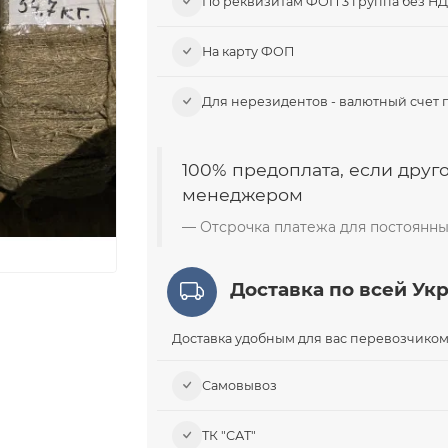
По реквизитам ФОП 3 группа без Н
На карту ФОП
Для нерезидентов - валютный счет 
100% предоплата, если друго
менеджером
Отсрочка платежа для постоянны
Доставка по всей Ук
Доставка удобным для вас перевозчиком
Самовывоз​
ТК "САТ"