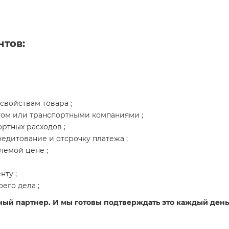
нтов:
свойствам товара ;
том или транспортными компаниями ;
ртных расходов ;
едитование и отсрочку платежа ;
лемой цене ;
ту ;
его дела ;
ный партнер. И мы готовы подтверждать это каждый день