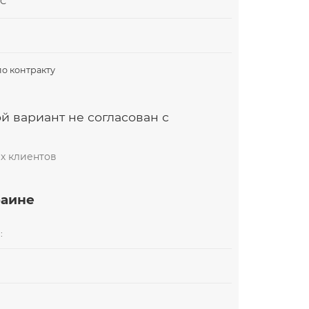
ДС
по контракту
й вариант не согласован с
х клиентов
раине
: