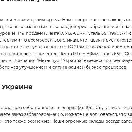
им клиентам и ценим время. Нам совершенно не важно, явл
ды, что вы оказали нам высокое доверие, обратившись в на
овне. Мы продаем Лента 0,1х1,6-80мм, Сталь 65Г, 19903-74 о
спертами по всем характеристикам, что гарантирует отсут
остью отвечают установленным ГОСТам, а также количестве
ь правильное количество Лента 0,1х1,6-80мм, Сталь 65Г, ГОС
иям. Компания "Металлург Украина" ежемесячно реализует 
боте над улучшением и оптимизацией бизнес процессов.
й Украине
редством собственного автопарка (5т, 10т, 20т), так и лог
аете заказ заблаговременно, можете не волноваться, что ва
е - это также возможно. Наши огромные склады всегда запо