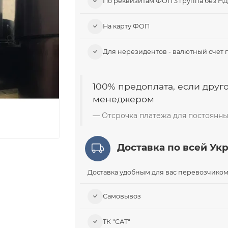
По реквизитам ФОП 3 группа без Н
На карту ФОП
Для нерезидентов - валютный счет 
100% предоплата, если друго
менеджером
Отсрочка платежа для постоянны
Доставка по всей Ук
Доставка удобным для вас перевозчиком
Самовывоз​
ТК "САТ"