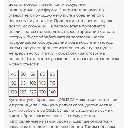
детали, которая имеет коническую или
цилиндрическую форму, Внутри детали имеется
отверстие, с помощью него втулка соединяется с
остальными деталями. Процесс изготовления втулок
довольно сложный. На первом этапе проводится
анализ, потом производится проектирование метода,
которым будет обрабатываться заготовка. Далее
настраивается оборудование под выбранный метод.
Затем наступает процесс изготовления втулок путем
непрерывного литья или обработки заготовок на
станках. Что касается размеров, то к распространенным
можно отнести:
40
50
59
80
90
92
95
102
105
115
120
122
125
130
140
Купить втулка бронзовая О5Ц5С5 можно как оптом, так
и в розницу, так как цена радует своей доступностью.
Сам по себе сплав О5Ц5С5 является одним из самых
мягких бронзовых сплавов. Поэтому детали,
изготовленные из такой бронзы, щадяще относятся к
соседним деталям в процессе трения. Таким образом,