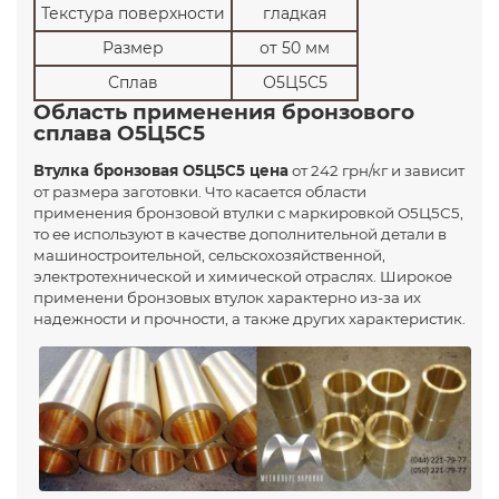
Текстура поверхности
гладкая
Размер
от 50 мм
Сплав
О5Ц5С5
Область применения бронзового
сплава О5Ц5С5
Втулка бронзовая О5Ц5С5 цена
от 242 грн/кг и зависит
от размера заготовки. Что касается области
применения бронзовой втулки с маркировкой О5Ц5С5,
то ее используют в качестве дополнительной детали в
машиностроительной, сельскохозяйственной,
электротехнической и химической отраслях. Широкое
применени бронзовых втулок характерно из-за их
надежности и прочности, а также других характеристик.