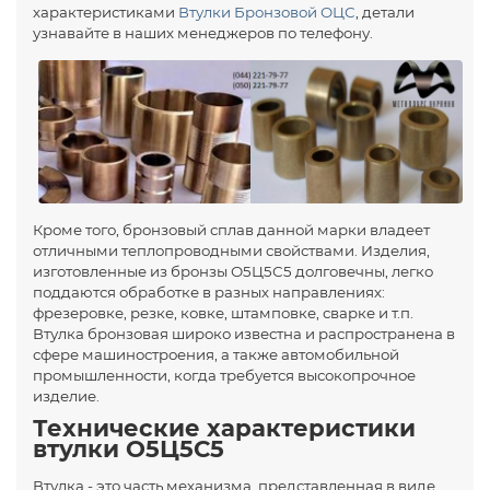
характеристиками
Втулки Бронзовой ОЦС
, детали
узнавайте в наших менеджеров по телефону.
Кроме того, бронзовый сплав данной марки владеет
отличными теплопроводными свойствами. Изделия,
изготовленные из бронзы О5Ц5С5 долговечны, легко
поддаются обработке в разных направлениях:
фрезеровке, резке, ковке, штамповке, сварке и т.п.
Втулка бронзовая широко известна и распространена в
сфере машиностроения, а также автомобильной
промышленности, когда требуется высокопрочное
изделие.
Технические характеристики
втулки О5Ц5С5
Втулка - это часть механизма, представленная в виде