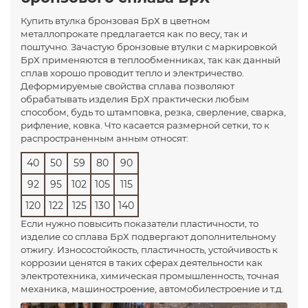
Купить втулка бронзовая БрХ в цветном
металлопрокате предлагается как по весу, так и
поштучно. Зачастую бронзовые втулки с маркировкой
БрХ применяются в теплообменниках, так как данный
сплав хорошо проводит тепло и электричество.
Деформируемые свойства сплава позволяют
обрабатывать изделия БрХ практически любым
способом, будь то штамповка, резка, сверление, сварка,
рифление, ковка. Что касается размерной сетки, то к
распространенным анным относят:
40
50
59
80
90
92
95
102
105
115
120
122
125
130
140
Если нужно повысить показатели пластичности, то
изделие со сплава БрХ подвергают дополнительному
отжигу. Износостойкость, пластичность, устойчивость к
коррозии ценятся в таких сферах деятельности как
электротехника, химическая промышленность, точная
механика, машиностроение, автомобилестроение и т.д.