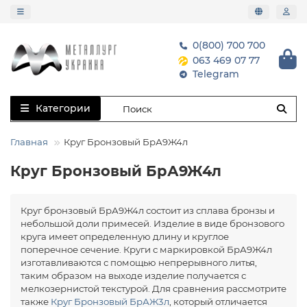
0(800) 700 700
063 469 07 77
Telegram
Категории
Главная
Круг Бронзовый БрА9Ж4л
Круг Бронзовый БрА9Ж4л
Круг бронзовый БрА9Ж4л состоит из сплава бронзы и
небольшой доли примесей. Изделие в виде бронзового
круга имеет определенную длину и круглое
поперечное сечение. Круги с маркировкой БрА9Ж4л
изготавливаются с помощью непрерывного литья,
таким образом на выходе изделие получается с
мелкозернистой текстурой. Для сравнения рассмотрите
также
Круг Бронзовый БрАЖ3л
, который отличается