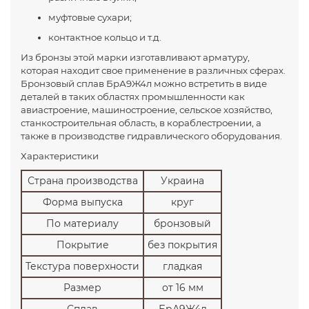
муфтовые сухари;
контактное кольцо и т.д.
Из бронзы этой марки изготавливают арматуру,
которая находит свое применение в различных сферах.
Бронзовый сплав БрА9Ж4л можно встретить в виде
деталей в таких областях промышленности как
авиастроение, машиностроение, сельское хозяйство,
станкостроительная область, в кораблестроении, а
также в производстве гидравлического оборудования.
Характеристики
Страна производства
Украина
Форма выпуска
круг
По материалу
бронзовый
Покрытие
без покрытия
Текстура поверхности
гладкая
Размер
от 16 мм
Сплав
БрА9Ж4л