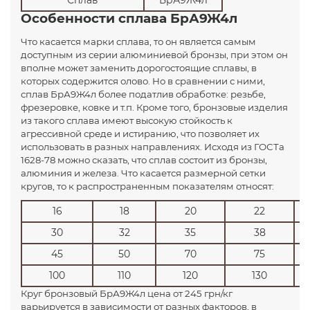
Особенности сплава БрА9Ж4л
Что касается марки сплава, то он является самым
доступным из серии алюминиевой бронзы, при этом он
вполне может заменить дорогостоящие сплавы, в
которых содержится олово. Но в сравнении с ними,
сплав БрА9Ж4л более податлив обработке: резьбе,
фрезеровке, ковке и т.п. Кроме того, бронзовые изделия
из такого сплава имеют высокую стойкость к
агрессивной среде и истиранию, что позволяет их
использовать в разных направлениях. Исходя из ГОСТа
1628-78 можно сказать, что сплав состоит из бронзы,
алюминия и железа. Что касается размерной сетки
кругов, то к распространенным показателям относят:
16
18
20
22
30
32
35
38
45
50
70
75
100
110
120
130
Круг бронзовый БрА9Ж4л цена от 245 грн/кг
варьируется в зависимости от разных факторов, в