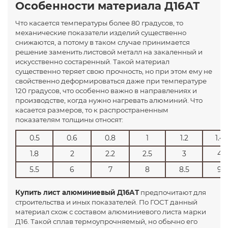
Особенности материала Д16АТ
Что касается температуры более 80 градусов, то
механические показатели изделий существенно
снижаются, а потому в таком случае принимается
решение заменить листовой металл на закаленный и
искусственно состаренный. Такой материал
существенно теряет свою прочность, но при этом ему не
свойственно деформироваться даже при температуре
120 градусов, что особенно важно в направлениях и
производстве, когда нужно нагревать алюминий. Что
касается размеров, то к распространенным
показателям толщины относят:
0.5
0.6
0.8
1
1.2
1.4
1.8
2
2.2
2.5
3
4
5.5
6
7
8
8.5
9
Купить лист алюминиевый Д16АТ
предпочитают для
строительства и иных показателей. По ГОСТ данный
материал схож с составом алюминиевого листа марки
Д16. Такой сплав термоупрочняемый, но обычно его