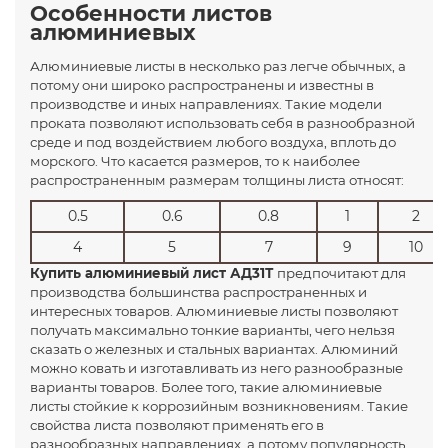
Особенности листов
алюминиевых
Алюминиевые листы в несколько раз легче обычных, а
потому они широко распространены и известны в
производстве и иных направлениях. Такие модели
проката позволяют использовать себя в разнообразной
среде и под воздействием любого воздуха, вплоть до
морского. Что касается размеров, то к наиболее
распространенным размерам толщины листа относят:
0.5
0.6
0.8
1
2
4
5
7
9
10
Купить алюминиевый лист АД31Т
предпочитают для
производства большинства распространенных и
интересных товаров. Алюминиевые листы позволяют
получать максимально тонкие варианты, чего нельзя
сказать о железных и стальных вариантах. Алюминий
можно ковать и изготавливать из него разнообразные
варианты товаров. Более того, такие алюминиевые
листы стойкие к коррозийным возникновениям. Такие
свойства листа позволяют применять его в
разнообразных направлениях, а потому популярность