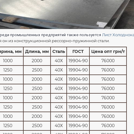
Лист Холоднок
реди промышленных предприятий также пользуется
я он из конструкционной рессорно-пружинной стали.
рина, мм
Длина, мм
Сталь
ГОСТ
Цена опт грн/т
1000
2000
40Х
19904-90
76000
1250
2500
40Х
19904-90
76000
1000
2000
40Х
19904-90
76000
1250
2500
40Х
19904-90
76000
1000
2000
40Х
19904-90
76000
1250
2500
40Х
19904-90
76000
1000
2000
40Х
19904-90
76000
1250
2500
40Х
19904-90
76000