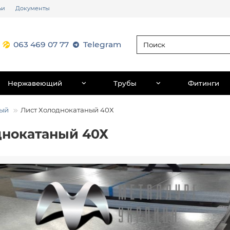
ьи
Документы
063 469 07 77
Telegram
Нержавеющий
Трубы
Фитинги
ный
Лист Холоднокатаный 40Х
днокатаный 40Х