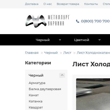
Доставка
О нас
Возврат товара
Контакты
Стат
0(800) 700 700
Черный
Цветной
Главная
Черный
Лист
Лист Холодноката
Категории
Лист Холо
Черный
Арматура
Балка двутавровая
Канат
Катанка
Квадрат