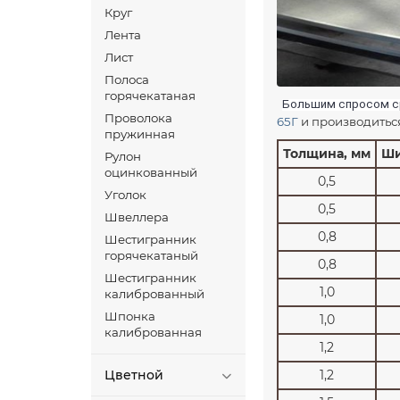
Круг
Лента
Лист
Полоса
горячекатаная
Большим спросом с
Проволока
65Г
и производитьс
пружинная
Толщина, мм
Ши
Рулон
оцинкованный
0,5
Уголок
0,5
Швеллера
0,8
Шестигранник
горячекатаный
0,8
Шестигранник
1,0
калиброванный
Шпонка
1,0
калиброванная
1,2
Цветной
1,2