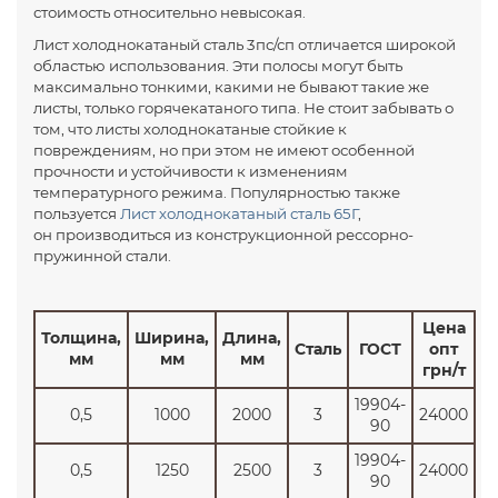
стоимость относительно невысокая.
Лист холоднокатаный сталь 3пс/сп отличается широкой
областью использования. Эти полосы могут быть
максимально тонкими, какими не бывают такие же
листы, только горячекатаного типа. Не стоит забывать о
том, что листы холоднокатаные стойкие к
повреждениям, но при этом не имеют особенной
прочности и устойчивости к изменениям
температурного режима. Популярностью также
пользуется
Лист холоднокатаный сталь 65Г
,
он производиться из конструкционной рессорно-
пружинной стали.
Цена
Толщина,
Ширина,
Длина,
Сталь
ГОСТ
опт
мм
мм
мм
грн/т
19904-
0,5
1000
2000
3
24000
90
19904-
0,5
1250
2500
3
24000
90