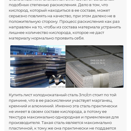
подобных степенью раскисления. Дело в том, что
кислород, который находиться в ее составе, может
серьезно повлиять на качество, при этом далеко не в
положительную сторону. Процесс раскисления как раз
направлен на то, чтобы из состава материала устранить
лишнее количество кислорода, которое не даст
материалу нормально проявить себя.
Купить лист холоднокатаный сталь 3пс/сп стоит по той
причине, что в ее раскислении участвует марганец,
кремний и алюминий. Именно эта сталь практически
не имеет в своем составе кислорода, а потому ее
текстура максимально однородная и приемлемая для
производителя. Такая сталь является максимально
пластичной, к тому же она практически не поддается