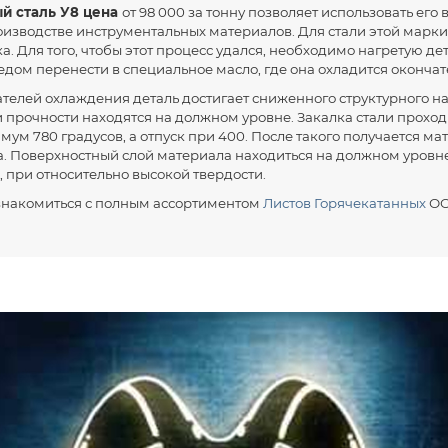
1500
6000
У8
19903-74
98000
ый сталь У8 цена
от 98 000 за тонну позволяет использовать его
изводстве инструментальных материалов. Для стали этой марк
2000
6000
У8
19903-74
98000
. Для того, чтобы этот процесс удался, необходимо нагретую де
2000
6050
У8
19903-74
98000
ледом перенести в специальное масло, где она охладится окончат
2000
5890
У8
19903-74
98000
ателей охлаждения деталь достигает сниженного структурного н
и прочности находятся на должном уровне. Закалка стали проход
2000
5950
У8
19903-74
98000
ум 780 градусов, а отпуск при 400. После такого получается ма
. Поверхностный слой материала находиться на должном уровне,
2000
5950
У8
19903-74
98000
 при относительно высокой твердости.
2000
5720
У8
19903-74
98000
знакомиться с полным ассортиментом
Листов Горячекатанных
ОО
2000
5600
У8
19903-74
98000