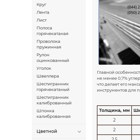
Круг
Лента
Лист
Полоса
горячекатаная
Проволока
пружинная
Рулон
оцинкованный
Уголок
Главной особенност
Швеллера
не менее 0,7% углер
Шестигранник
что делает его мак
горячекатаный
инструментов для 
Шестигранник
калиброванный
Толщина, мм
Ши
Шпонка
калиброванная
2
2
Цветной
2,5