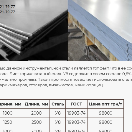
ью данной инструментальной стали является тот факт, что в ее с
ода. Лист горячекатаный сталь У8 содержит в своем составе 0,8
симально прочным. Такая прочность позволяет использовать стал
парикмахеров, столяров, визажистов, маникюрщиц.
рина, мм
Длина, мм
Сталь
ГОСТ
Цена опт грн/т
1000
2000
У8
19903-74
98000
1250
2500
У8
19903-74
98000
1000
2000
У8
19903-74
98000