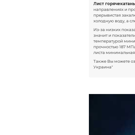
150
Лист горячекатан
направлениях и про
150
прерывистая закалка
160
холодную воду, а с
170
Из-за низких показ
значит и показател
180
температурой миним
прочностью 187 МПа
190
листа минимальная,
200
Также Вы можете о
220
Украина"