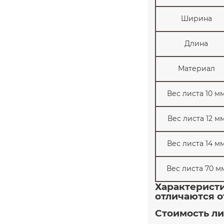
80
Ширина
90
90
Длина
100
Материал
100
100
Вес листа 10 м
105
110
Вес листа 12 м
110
Вес листа 14 м
120
120
Вес листа 70 м
130
Характерист
130
отличаются о
140
Стоимость ли