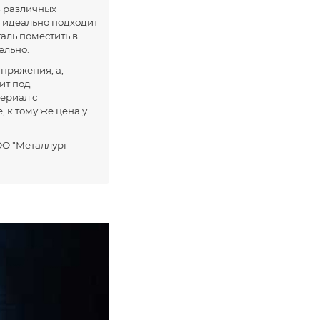
 в различных
и идеально подходит
таль поместить в
ельно.
апряжения, а,
ит под
териал с
 к тому же цена у
О "Металлург