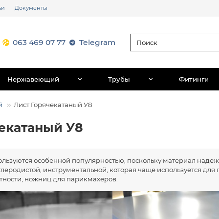
ьи
Документы
063 469 07 77
Telegram
Нержавеющий
Трубы
Фитинги
й
Лист Горячекатаный У8
чекатаный У8
пользуются особенной популярностью, поскольку материал наде
углеродистой, инструментальной, которая чаще используется для
стности, ножниц для парикмахеров.