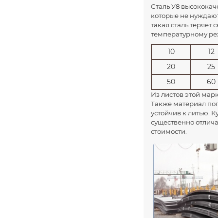
Сталь У8 высококач
8
которые не нуждают
8
такая сталь теряет 
температурному реж
10
10
12
10
20
25
12
50
60
12
Из листов этой мар
14
Также материал поп
14
устойчив к литью. К
существенно отлича
16
стоимости.
16
18
20
20
25