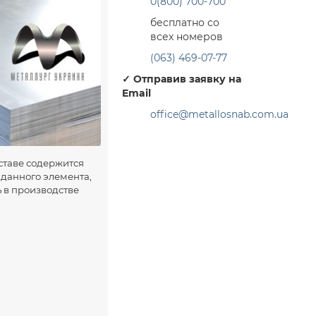
0(800) 700-700
бесплатно со
всех номеров
(063) 469-07-77
✓
Отправив заявку на
Email
office@metallosnab.com.ua
оставе содержится
% данного элемента,
ь в производстве