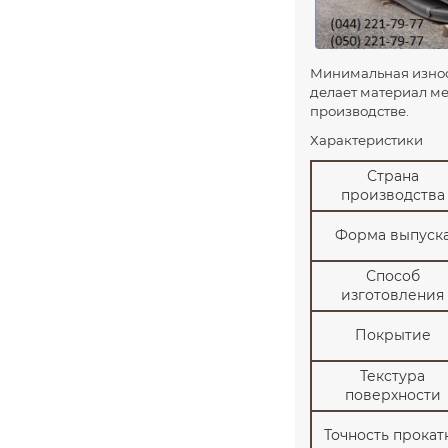
25
30
30
Минимальная износо
делает материал м
36
производстве.
40
Характеристики
40
Страна
50
производства
50
Форма выпуск
50
Способ
56
изготовления
60
Покрытие
60
70
Текстура
поверхности
70
80
Точность прокат