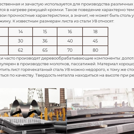
ественная и зачастую используется для производства различных
1500
6000
У8
19903-74
98000
ся в нагреве режущей кромки. Такое поведение характерно тем,
2000
6000
У8
19903-74
98000
свои прочностные характеристики, а значит, не может быть столь 
иму. К известным размерам листа из стали У8 относят:
1500
6000
У8
19903-74
98000
14
15
16
18
2000
6000
У8
19903-74
98000
30
36
40
45
1500
6000
У8
19903-74
98000
62
65
70
80
2000
6000
У8
19903-74
98000
ки часто производят деревообрабатывающие компоненты: долота
1500
6000
У8
19903-74
98000
улярен в производстве молотков, пассатижей. Материал хорошо
2000
6000
У8
19903-74
98000
упить лист горячекатаный сталь У8 можно недорого, к тому же ст
ться по качеству. Твердость металла находиться на высоте при
1500
6000
У8
19903-74
98000
2000
6000
У8
19903-74
98000
1500
6000
У8
19903-74
98000
1500
6000
У8
19903-74
98000
2000
6000
У8
19903-74
98000
1500
6000
У8
19903-74
98000