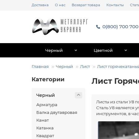
Доставка
О нас
Возврат товара
Контакты
Стат
0(800) 700 700
Черный
Цветной
Главная
Черный
Лист
Лист горячекатаны
Категории
Лист Горя
Черный
Листы из стали У8 
Арматура
Сталь У8 является 
Балка двутавровая
инструментов, в ча
Канат
Катанка
Квадрат