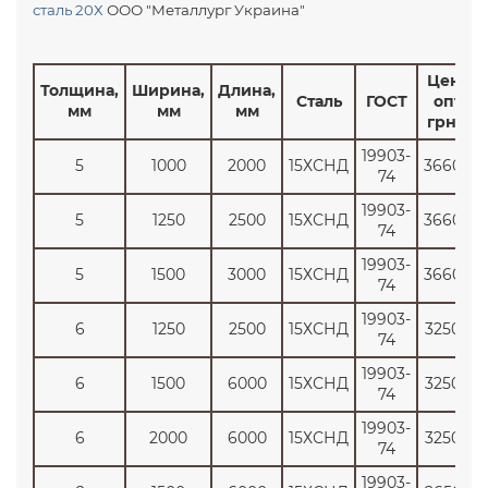
сталь 20Х
ООО "Металлург Украина"
Цена
Толщина,
Ширина,
Длина,
Сталь
ГОСТ
опт
мм
мм
мм
грн/т
19903-
5
1000
2000
15ХСНД
36600
74
19903-
5
1250
2500
15ХСНД
36600
74
19903-
5
1500
3000
15ХСНД
36600
74
19903-
6
1250
2500
15ХСНД
32500
74
19903-
6
1500
6000
15ХСНД
32500
74
19903-
6
2000
6000
15ХСНД
32500
74
19903-