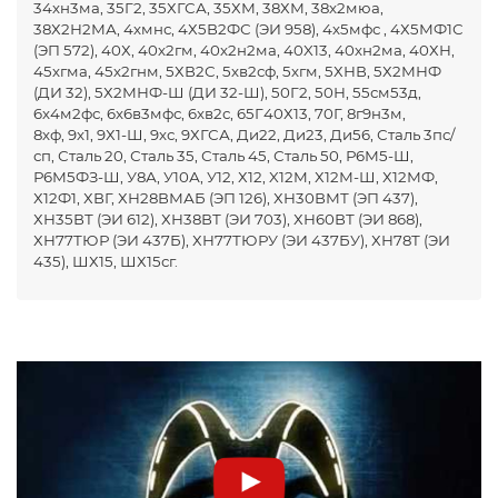
34хн3ма, 35Г2, 35ХГСА, 35ХМ, 38ХМ, 38х2мюа,
38Х2Н2МА, 4хмнс, 4Х5В2ФС (ЭИ 958), 4х5мфс , 4Х5МФ1С
(ЭП 572), 40Х, 40х2гм, 40х2н2ма, 40X13, 40хн2ма, 40ХН,
45хгма, 45х2гнм, 5ХВ2С, 5хв2сф, 5хгм, 5ХНВ, 5Х2МНФ
(ДИ 32), 5Х2МНФ-Ш (ДИ 32-Ш), 50Г2, 50Н, 55см53д,
6х4м2фс, 6х6в3мфс, 6хв2с, 65Г40Х13, 70Г, 8г9н3м,
8хф, 9х1, 9Х1-Ш, 9хс, 9ХГСА, Ди22, Ди23, Ди56, Сталь 3пс/
сп, Сталь 20, Сталь 35, Сталь 45, Сталь 50, Р6М5-Ш,
Р6М5ФЗ-Ш, У8А, У10А, У12, Х12, X12M, Х12М-Ш, Х12МФ,
Х12Ф1, ХВГ, ХН28ВМАБ (ЭП 126), ХН30ВМТ (ЭП 437),
ХН35ВТ (ЭИ 612), ХН38ВТ (ЭИ 703), ХН60ВТ (ЭИ 868),
ХН77ТЮР (ЭИ 437Б), ХН77ТЮРУ (ЭИ 437БУ), ХН78Т (ЭИ
435), ШХ15, ШХ15сг.