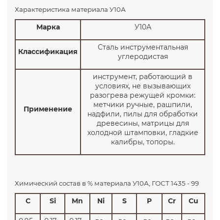
Характеристика материала У10А
Марка
У10А
Сталь инструментальная
Классификация
углеродистая
инструмент, работающий в
условиях, не вызывающих
разогрева режущей кромки:
метчики ручные, рашпили,
Применение
надфили, пилы для обработки
древесины, матрицы для
холодной штамповки, гладкие
калибры, топоры.
Химический состав в % материала У10А, ГОСТ 1435 - 99
C
Si
Mn
Ni
S
P
Cr
Cu