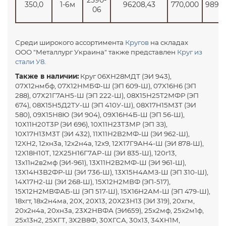
2590-
350,0
1-6м
96208,43
770,000
9890
06
Среди широкого ассортимента
Кругов
на складах
ООО "Металлург Украина" также представлен
Круг из
стали У8
.
Также в наличии:
Круг 06ХН28МДТ (ЭИ 943),
07Х12нмбф, 07X12HМБФ-Ш (ЭП 609-Ш), 07X16H6 (ЭП
288), 07Х21Г7АН5-Ш (ЭП 222-Ш), 08Х15Н25Т2МФР (ЭП
674), 08Х15Н5Д2ТУ-Ш (ЭП 410У-Ш), 08X17H15M3T (ЭИ
580), 09Х15Н8Ю (ЭИ 904), 09Х16Н4Б-Ш (ЭП 56-Ш),
10Х11Н20Т3Р (ЭИ 696), 10X11Н23T3MP (ЭП ЗЗ),
10Х17Н13М3Т (ЭИ 432), 11Х11Н2В2МФ-Ш (ЭИ 962-Ш),
12XH2, 12хн3а, 12х2н4а, 12х9, 12Х17Г9АН4-Ш (ЭИ 878-Ш),
12X18H10T, 12X25H16Г7AP-Ш (ЭИ 835-Ш), 120г13,
13х11н2в2мф (ЭИ-961), 13Х11Н2В2МФ-Ш (ЭИ 961-Ш),
13Х14Н3В2ФР-Ш (ЭИ 736-Ш), 13Х15Н4АМЗ-Ш (ЭП 310-Ш),
14Х17Н2-Ш (ЭИ 268-Ш), 15Х12Н2МВФ (ЭП-517),
15Х12Н2МВФАБ-Ш (ЭП 517-Ш), 15Х16Н2АМ-Ш (ЭП 479-Ш),
18хгт, 18х2н4ма, 20Х, 20Х13, 20X23H13 (ЭИ 319), 20хгм,
20х2н4а, 20хн3а, 23Х2НВФА (ЭИ659), 25х2мф, 25х2м1ф,
25х13н2, 25ХГТ, ЗХ2В8Ф, 30ХГСА, 30х13, 34ХН1М,