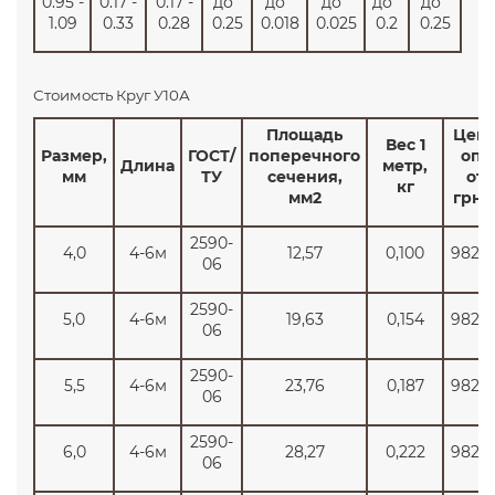
0.95 -
0.17 -
0.17 -
до
до
до
до
до
1.09
0.33
0.28
0.25
0.018
0.025
0.2
0.25
Стоимость Круг У10А
Площадь
Цен
Вес 1
Размер,
ГОСТ/
поперечного
опт
Длина
метр,
мм
ТУ
сечения,
от
кг
мм2
грн/
2590-
4,0
4-6м
12,57
0,100
9820
06
2590-
5,0
4-6м
19,63
0,154
9820
06
2590-
5,5
4-6м
23,76
0,187
9820
06
2590-
6,0
4-6м
28,27
0,222
9820
06