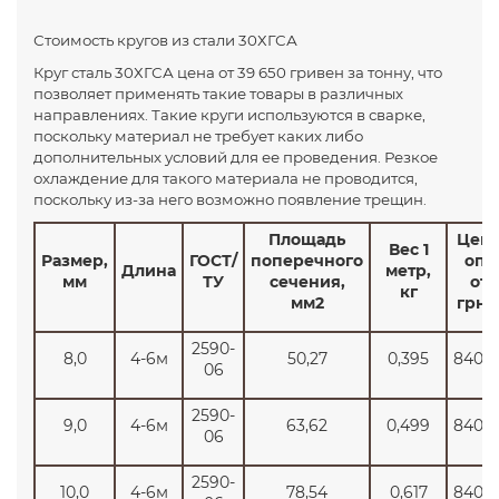
Стоимость кругов из стали 30ХГСА
Круг сталь 30ХГСА цена от 39 650 гривен за тонну, что
позволяет применять такие товары в различных
направлениях. Такие круги используются в сварке,
поскольку материал не требует каких либо
дополнительных условий для ее проведения. Резкое
охлаждение для такого материала не проводится,
поскольку из-за него возможно появление трещин.
Площадь
Цен
Вес 1
Размер,
ГОСТ/
поперечного
опт
Длина
метр,
мм
ТУ
сечения,
от
кг
мм2
грн/
2590-
8,0
4-6м
50,27
0,395
8400
06
2590-
9,0
4-6м
63,62
0,499
8400
06
2590-
10,0
4-6м
78,54
0,617
8400