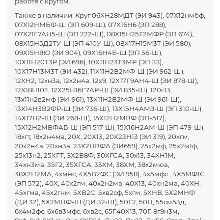
работе с кругом.
Также в наличии: Круг 06ХН28МДТ (ЭИ 943), 07Х12нмбф,
07X12HМБФ-Ш (ЭП 609-Ш), 07X16H6 (ЭП 288),
07Х21Г7АН5-Ш (ЭП 222-Ш), 08Х15Н25Т2МФР (ЭП 674),
08Х15Н5Д2ТУ-Ш (ЭП 410У-Ш), 08X17H15M3T (ЭИ 580),
09Х15Н8Ю (ЭИ 904), 09Х16Н4Б-Ш (ЭП 56-Ш),
10Х11Н20Т3Р (ЭИ 696), 10X11Н23T3MP (ЭП ЗЗ),
10Х17Н13М3Т (ЭИ 432), 11Х11Н2В2МФ-Ш (ЭИ 962-Ш),
12XH2, 12хн3а, 12х2н4а, 12х9, 12Х17Г9АН4-Ш (ЭИ 878-Ш),
12X18H10T, 12X25H16Г7AP-Ш (ЭИ 835-Ш), 120г13,
13х11н2в2мф (ЭИ-961), 13Х11Н2В2МФ-Ш (ЭИ 961-Ш),
13Х14Н3В2ФР-Ш (ЭИ 736-Ш), 13Х15Н4АМЗ-Ш (ЭП 310-Ш),
14Х17Н2-Ш (ЭИ 268-Ш), 15Х12Н2МВФ (ЭП-517),
15Х12Н2МВФАБ-Ш (ЭП 517-Ш), 15Х16Н2АМ-Ш (ЭП 479-Ш),
18хгт, 18х2н4ма, 20Х, 20Х13, 20X23H13 (ЭИ 319), 20хгм,
20х2н4а, 20хн3а, 23Х2НВФА (ЭИ659), 25х2мф, 25х2м1ф,
25х13н2, 25ХГТ, ЗХ2В8Ф, 30ХГСА, 30х13, 34ХН1М,
34хн3ма, 35Г2, 35ХГСА, 35ХМ, 38ХМ, 38х2мюа,
38Х2Н2МА, 4хмнс, 4Х5В2ФС (ЭИ 958), 4х5мфс , 4Х5МФ1С
(ЭП 572), 40Х, 40х2гм, 40х2н2ма, 40X13, 40хн2ма, 40ХН,
45хгма, 45х2гнм, 5ХВ2С, 5хв2сф, 5хгм, 5ХНВ, 5Х2МНФ
(ДИ 32), 5Х2МНФ-Ш (ДИ 32-Ш), 50Г2, 50Н, 55см53д,
6х4м2фс, 6х6в3мфс, 6хв2с, 65Г40Х13, 70Г, 8г9н3м,