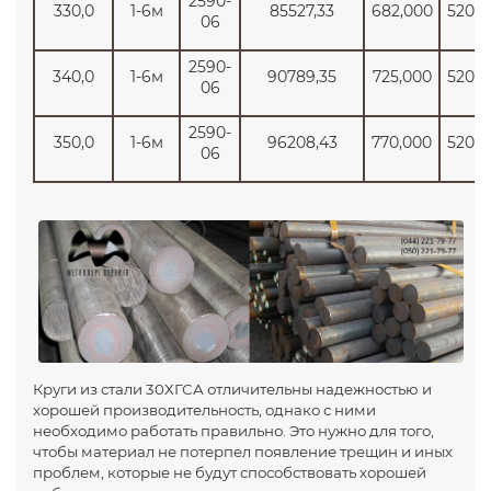
2590-
330,0
1-6м
85527,33
682,000
5200
06
2590-
340,0
1-6м
90789,35
725,000
5200
06
2590-
350,0
1-6м
96208,43
770,000
5200
06
Круги из стали 30ХГСА отличительны надежностью и
хорошей производительность, однако с ними
необходимо работать правильно. Это нужно для того,
чтобы материал не потерпел появление трещин и иных
проблем, которые не будут способствовать хорошей