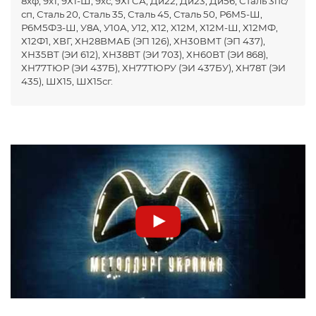
8хф, 9х1, 9Х1-Ш, 9хс, 9ХГСА, Ди22, Ди23, Ди56, Сталь 3пс/
сп, Сталь 20, Сталь 35, Сталь 45, Сталь 50, Р6М5-Ш,
Р6М5ФЗ-Ш, У8А, У10А, У12, Х12, X12M, Х12М-Ш, Х12МФ,
Х12Ф1, ХВГ, ХН28ВМАБ (ЭП 126), ХН30ВМТ (ЭП 437),
ХН35ВТ (ЭИ 612), ХН38ВТ (ЭИ 703), ХН60ВТ (ЭИ 868),
ХН77ТЮР (ЭИ 437Б), ХН77ТЮРУ (ЭИ 437БУ), ХН78Т (ЭИ
435), ШХ15, ШХ15сг.