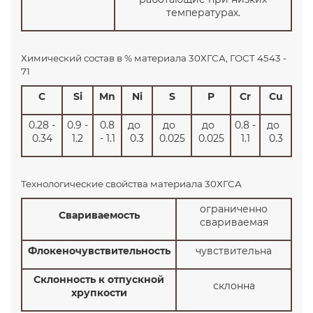
температурах.
Химический состав в % материала 30ХГСА, ГОСТ 4543 -
71
C
Si
Mn
Ni
S
P
Cr
Cu
0.28 -
0.9 -
0.8
до
до
до
0.8 -
до
0.34
1.2
- 1.1
0.3
0.025
0.025
1.1
0.3
Технологические свойства материала 30ХГСА
ограниченно
Свариваемость
свариваемая
Флокеночувствительность
чувствительна
Склонность к отпускной
склонна
хрупкости