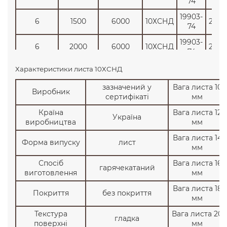
74
19903-
6
1500
6000
10ХСНД
2850
74
19903-
6
2000
6000
10ХСНД
2850
74
19903-
Характеристики листа 10ХСНД
8
1500
6000
10ХСНД
2650
74
зазначений у
Вага листа 10
Виробник
19903-
сертифікаті
мм
8
1500
6000
10ХСНД
2650
74
Країна
Вага листа 12
Україна
19903-
виробництва
мм
8
2000
6000
10ХСНД
2650
74
Вага листа 14
Форма випуску
лист
19903-
мм
8
2000
12000
10ХСНД
2650
74
Спосіб
Вага листа 16
гарячекатаний
19903-
виготовлення
мм
10
1500
6000
10ХСНД
2650
74
Вага листа 18
Покриття
без покриття
19903-
мм
10
2000
6000
10ХСНД
2650
74
Текстура
Вага листа 20
гладка
19903-
поверхні
мм
10
2500
12000
10ХСНД
2650