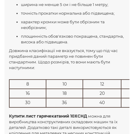
ширина не менше 5 см і не більше 1 метру;
точність прокатки нормальна або підвищена;
характер кромки може бути обрізним та
необрізним;
площинність обов'язково покращена, стандартна,
висока або підвищена.
Довжина класифікації не вказується, тому що під час
придбання даний параметр не повинен бути
стандартним. Щодо розмірів, то вони мають бути
наступними:
8
10
12
16
18
20
30
36
40
Купити лист гарячекатаний 10ХСНД
можна для
виробництва конструктивних складових машин та їх
деталей. Додатково такі деталі використовуються як
кріплення для металевих та несучих конструкцій.