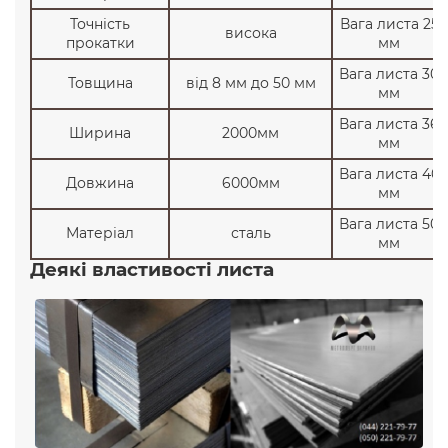
74
Точність
Вага листа 25
висока
19903-
прокатки
мм
12
1500
6000
10ХСНД
2650
74
Вага листа 30
Товщина
від 8 мм до 50 мм
19903-
мм
12
2000
6000
10ХСНД
2650
74
Вага листа 36
Ширина
2000мм
19903-
мм
12
2500
12000
10ХСНД
2650
74
Вага листа 40
Довжина
6000мм
19903-
мм
14
1500
6000
10ХСНД
2650
74
Вага листа 50
Матеріал
сталь
19903-
мм
14
2000
6000
10ХСНД
2650
74
Деякі властивості листа
19903-
14
2500
12000
10ХСНД
2650
74
19903-
16
1500
6000
10ХСНД
2650
74
19903-
16
2000
6000
10ХСНД
2650
74
19903-
16
2500
12000
10ХСНД
2650