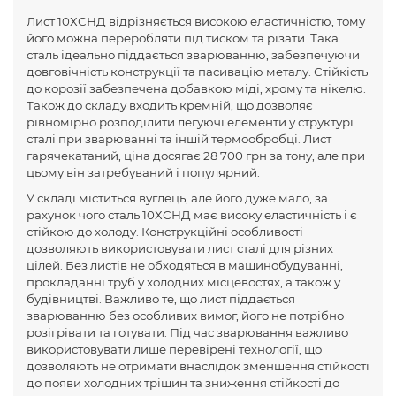
74
Лист 10ХСНД відрізняється високою еластичністю, тому
19903-
його можна переробляти під тиском та різати. Така
18
1500
6000
10ХСНД
2650
74
сталь ідеально піддається зварюванню, забезпечуючи
довговічність конструкції та пасивацію металу. Стійкість
19903-
20
1500
6000
10ХСНД
2650
до корозії забезпечена добавкою міді, хрому та нікелю.
74
Також до складу входить кремній, що дозволяє
19903-
рівномірно розподілити легуючі елементи у структурі
20
2000
6000
10ХСНД
2650
74
сталі при зварюванні та іншій термообробці. Лист
гарячекатаний, ціна досягає 28 700 грн за тону, але при
19903-
20
2500
12000
10ХСНД
2650
цьому він затребуваний і популярний.
74
У складі міститься вуглець, але його дуже мало, за
19903-
рахунок чого сталь 10ХСНД має високу еластичність і є
25
1500
6000
10ХСНД
2650
74
стійкою до холоду. Конструкційні особливості
дозволяють використовувати лист сталі для різних
19903-
25
2000
6000
10ХСНД
2650
цілей. Без листів не обходяться в машинобудуванні,
74
прокладанні труб у холодних місцевостях, а також у
19903-
будівництві. Важливо те, що лист піддається
25
2500
12000
10ХСНД
2650
74
зварюванню без особливих вимог, його не потрібно
розігрівати та готувати. Під час зварювання важливо
19903-
30
1500
6000
10ХСНД
2650
використовувати лише перевірені технології, що
74
дозволяють не отримати внаслідок зменшення стійкості
до появи холодних тріщин та зниження стійкості до
19903-
30
2000
6000
10ХСНД
2650