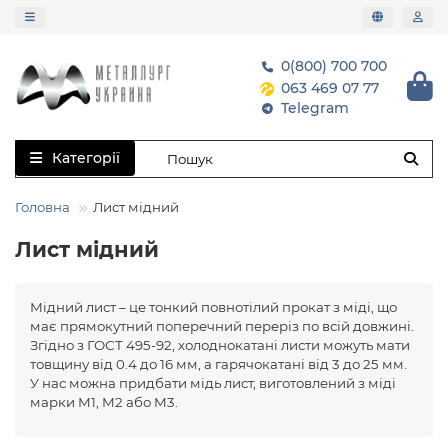
0(800) 700 700
063 469 07 77
Telegram
Категорії
Головна
Лист мідний
Лист мідний
Мідний лист – це тонкий повнотілий прокат з міді, що
має прямокутний поперечний переріз по всій довжині.
Згідно з ГОСТ 495-92, холоднокатані листи можуть мати
товщину від 0.4 до 16 мм, а гарячокатані від 3 до 25 мм.
У нас можна придбати мідь лист, виготовлений з міді
марки M1, M2 або M3.