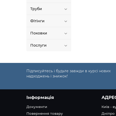
Труби
Фітінги
Поковки
Послуги
Підписуйтесь і будьте завжди в курсі нових
надходжень і знижок!
Інформація
АДРЕ
Документи
Київ - 
Повернення товару
Дніпро 