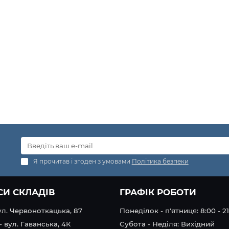
Я прочитав і згоден з умовами
Політика безпеки
СИ СКЛАДІВ
ГРАФІК РОБОТИ
вул. Червоноткацька, 87
Понеділок - п'ятниця: 8:00 - 2
- вул. Гаванська, 4К
Субота - Неділя: Вихідний