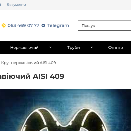
і
Документи
063 469 07 77
Telegram
Нержавіючий
Труби
Фітінги
Круг нержавіючий AISI 409
віючий AISI 409