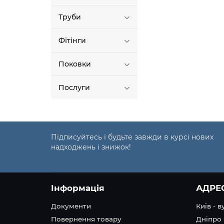
Труби
Фітінги
Поковки
Послуги
Підписуйтесь і будьте завжди в курсі нових
надходжень і знижок!
Інформація
АДРЕ
Документи
Київ - 
Повернення товару
Дніпро 