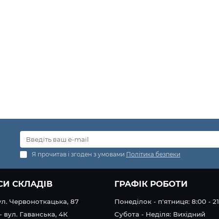
Я прочитав і згоден з умовами
Політика безпеки
СИ СКЛАДІВ
ГРАФІК РОБОТИ
вул. Червоноткацька, 87
Понеділок - п'ятниця: 8:00 - 2
- вул. Гаванська, 4К
Субота - Неділя: Вихідний