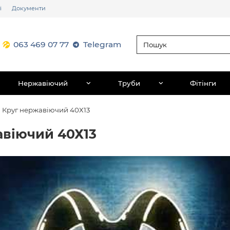
і
Документи
063 469 07 77
Telegram
Нержавіючий
Труби
Фітінги
Круг нержавіючий 40Х13
авіючий 40Х13