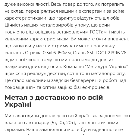
дуже високої якості. Весь товар до того, як потрапить
на склад, перевіряється нашими експертами за всіма
характеристиками, що гарантує відсутність шлюбів.
Цінність наших металовиробів у тому, що вони
повністю відповідають встановленим ГОСТам, і навіть
кількісним характеристикам. Ви можете бути впевнені,
що купуючи у нас ви отримуватимете правильну
кількість Стрічка 0,3х1,6-150мм, Сталь 65Г, ГОСТ 21996-76
відмінної якості, тому що ми прагнемо до довгих
взаємовигідних відносин. Компанія "Металург Україна"
щомісяця реалізує десятки, сотні тонн металопрокату.
Це стало можливим завдяки безперервній роботі над
покращенням та оптимізацією бізнес-процесів.
Метал з доставкою по всій
Україні
Ми налагодили доставку по всій країні як за допомогою
власного автопарку (5т, 10т, 20т), так і логістичними
фірмами. Ваше замовлення може бути відвантажене