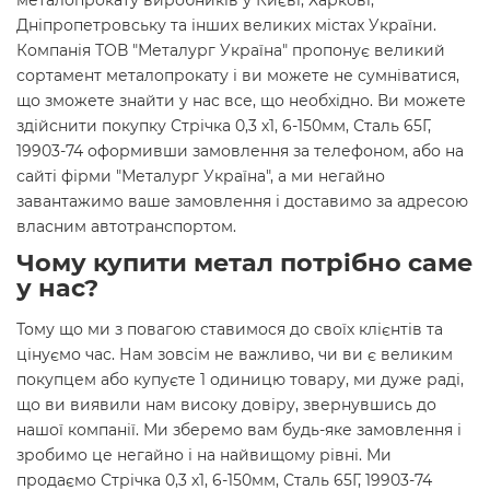
металопрокату виробників у Києві, Харкові,
Дніпропетровську та інших великих містах України.
Компанія ТОВ "Металург Україна" пропонує великий
сортамент металопрокату і ви можете не сумніватися,
що зможете знайти у нас все, що необхідно. Ви можете
здійснити покупку Стрічка 0,3 х1, 6-150мм, Сталь 65Г,
19903-74 оформивши замовлення за телефоном, або на
сайті фірми "Металург Україна", а ми негайно
завантажимо ваше замовлення і доставимо за адресою
власним автотранспортом.
Чому купити метал потрібно саме
у нас?
Тому що ми з повагою ставимося до своїх клієнтів та
цінуємо час. Нам зовсім не важливо, чи ви є великим
покупцем або купуєте 1 одиницю товару, ми дуже раді,
що ви виявили нам високу довіру, звернувшись до
нашої компанії. Ми зберемо вам будь-яке замовлення і
зробимо це негайно і на найвищому рівні. Ми
продаємо Стрічка 0,3 х1, 6-150мм, Сталь 65Г, 19903-74