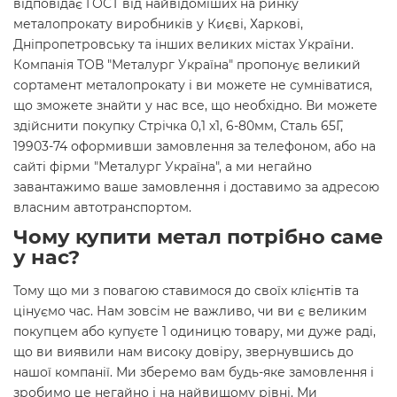
відповідає ГОСТ від найвідоміших на ринку
металопрокату виробників у Києві, Харкові,
Дніпропетровську та інших великих містах України.
Компанія ТОВ "Металург Україна" пропонує великий
сортамент металопрокату і ви можете не сумніватися,
що зможете знайти у нас все, що необхідно. Ви можете
здійснити покупку Стрічка 0,1 х1, 6-80мм, Сталь 65Г,
19903-74 оформивши замовлення за телефоном, або на
сайті фірми "Металург Україна", а ми негайно
завантажимо ваше замовлення і доставимо за адресою
власним автотранспортом.
Чому купити метал потрібно саме
у нас?
Тому що ми з повагою ставимося до своїх клієнтів та
цінуємо час. Нам зовсім не важливо, чи ви є великим
покупцем або купуєте 1 одиницю товару, ми дуже раді,
що ви виявили нам високу довіру, звернувшись до
нашої компанії. Ми зберемо вам будь-яке замовлення і
зробимо це негайно і на найвищому рівні. Ми