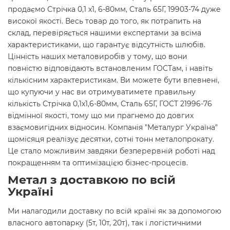
продаємо Стрічка 0,1 х1, 6-80мм, Сталь 65Г, 19903-74 дуже
високої якості. Весь товар до того, як потрапить на
склад, перевіряється нашими експертами за всіма
характеристиками, що гарантує відсутність шлюбів.
Цінність наших металовиробів у тому, що вони
повністю відповідають встановленим ГОСТам, і навіть
кількісним характеристикам. Ви можете бути впевнені,
що купуючи у нас ви отримуватимете правильну
кількість Стрічка 0,1х1,6-80мм, Сталь 65Г, ГОСТ 21996-76
відмінної якості, тому що ми прагнемо до довгих
взаємовигідних відносин. Компанія "Металург Україна"
щомісяця реалізує десятки, сотні тонн металопрокату.
Це стало можливим завдяки безперервній роботі над
покращенням та оптимізацією бізнес-процесів.
Метал з доставкою по всій
Україні
Ми налагодили доставку по всій країні як за допомогою
власного автопарку (5т, 10т, 20т), так і логістичними