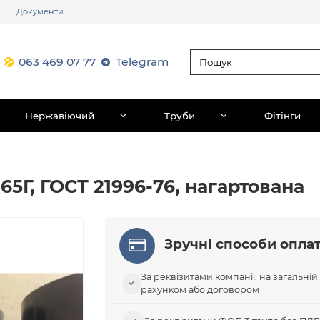
і
Документи
063 469 07 77
Telegram
Нержавіючий
Труби
Фітінги
ь 65Г, ГОСТ 21996-76, нагартована
Зручні способи опла
За реквізитами компанії, на загальній
рахунком або договором