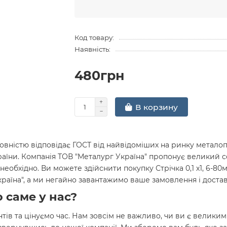
Код товару:
Наявність:
480грн
В корзину
вністю відповідає ГОСТ від найвідоміших на ринку металопр
раїни. Компанія ТОВ "Металург Україна" пропонує великий 
необхідно. Ви можете здійснити покупку Стрічка 0,1 х1, 6-8
Україна", а ми негайно завантажимо ваше замовлення і дост
 саме у нас?
нтів та цінуємо час. Нам зовсім не важливо, чи ви є велики