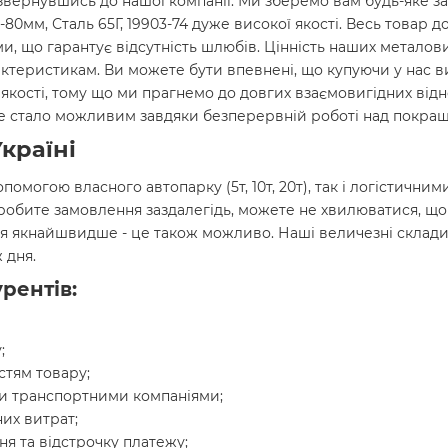
звернувшись до нашої компанії. Ми зберемо вам будь-яке за
-80мм, Сталь 65Г, 19903-74 дуже високої якості. Весь товар д
, що гарантує відсутність шлюбів. Цінність наших металови
актеристикам. Ви можете бути впевнені, що купуючи у нас 
ної якості, тому що ми прагнемо до довгих взаємовигідних ві
 Це стало можливим завдяки безперервній роботі над покращ
країні
опомогою власного автопарку (5т, 10т, 20т), так і логістич
 робите замовлення заздалегідь, можете не хвилюватися, щ
я якнайшвидше - це також можливо. Наші величезні склади
 дня.
рентів:
;
стям товару;
и транспортними компаніями;
их витрат;
я та відстрочку платежу;