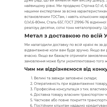
дуже раді, що ви виявили нам високу довіру, 
найвищому рівні. Ми продаємо Стрічка 0,1 х1, 6
нашими експертами за всіма характеристиками
встановленим ГОСТам, і навіть кількісним хар
0,1х1,6-80мм, Сталь 65Г, ГОСТ 21996-76 відмін
реалізує десятки, сотні тонн металопрокату.
Метал з доставкою по всій У
Ми налагодили доставку по всій країні як за д
відвантажене коли вам буде зручно. Якщо ви
вчасно. Якщо ви бажаєте отримати замовленн
замовлення може бути укомплектовано того ж
Чим ми відрізняємося від конку
Великі та завжди заповнені склади;
Оперативність при відвантаженні товару
Професійна консультація з тих. властиво
Доставка товару власним транспортом ч
Часткове або повне покриття транспортн
Постійним клієнтам надаємо кредитуванн