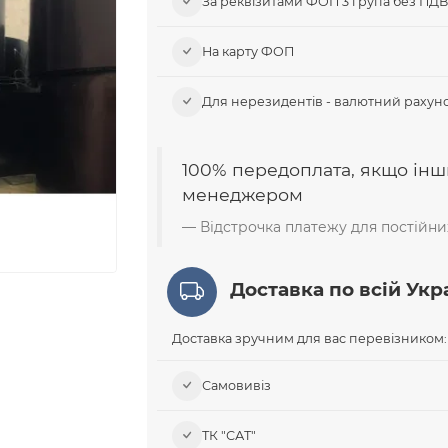
За реквізитами ФОП 3 група без ПД
На карту ФОП
Для нерезидентів - валютний рахуно
100% передоплата, якщо інш
менеджером
Відстрочка платежу для постійних
Доставка по всій Укра
Доставка зручним для вас перевізником:
Самовивіз​
ТК "САТ"