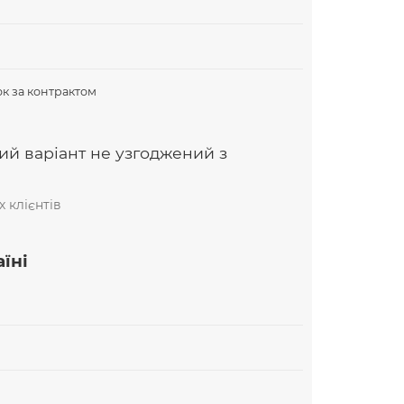
В
к за контрактом
ий варіант не узгоджений з
 клієнтів
їні