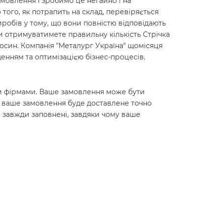
мовлення і зробимо це негайно і на
о того, як потрапить на склад, перевіряється
робів у тому, що вони повністю відповідають
ви отримуватимете правильну кількість Стрічка
дносин. Компанія "Металург Україна" щомісяця
енням та оптимізацією бізнес-процесів.
ними фірмами. Ваше замовлення може бути
о ваше замовлення буде доставлене точно
 завжди заповнені, завдяки чому ваше