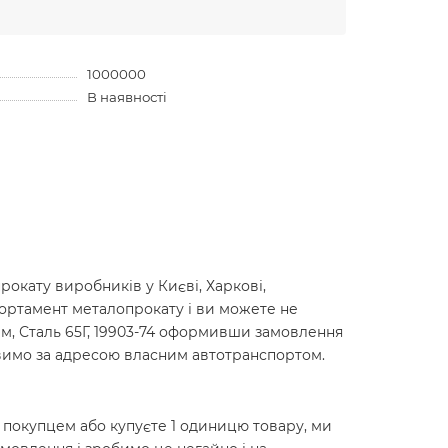
1000000
В наявності
окату виробників у Києві, Харкові,
сортамент металопрокату і ви можете не
0мм, Сталь 65Г, 19903-74 оформивши замовлення
авимо за адресою власним автотранспортом.
м покупцем або купуєте 1 одиницю товару, ми