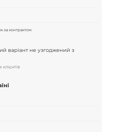
В
к за контрактом
ий варіант не узгоджений з
 клієнтів
їні