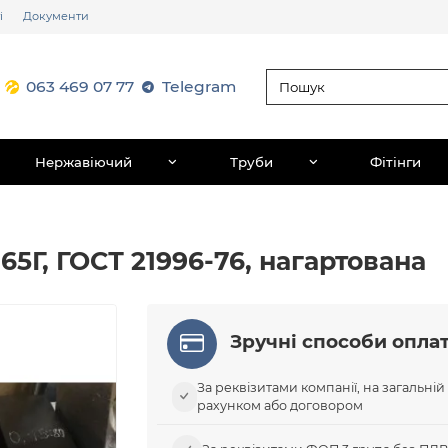
і
Документи
063 469 07 77
Telegram
Нержавіючий
Труби
Фітінги
65Г, ГОСТ 21996-76, нагартована
Зручні способи опла
За реквізитами компанії, на загальній
рахунком або договором