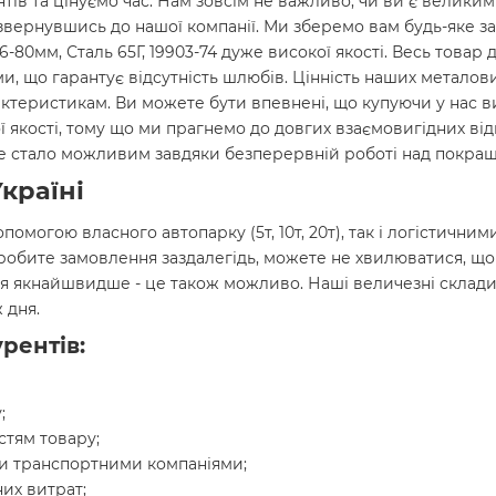
нтів та цінуємо час. Нам зовсім не важливо, чи ви є велики
звернувшись до нашої компанії. Ми зберемо вам будь-яке за
6-80мм, Сталь 65Г, 19903-74 дуже високої якості. Весь товар 
, що гарантує відсутність шлюбів. Цінність наших металови
актеристикам. Ви можете бути впевнені, що купуючи у нас 
нної якості, тому що ми прагнемо до довгих взаємовигідних в
 Це стало можливим завдяки безперервній роботі над покращ
країні
опомогою власного автопарку (5т, 10т, 20т), так і логістич
 робите замовлення заздалегідь, можете не хвилюватися, щ
я якнайшвидше - це також можливо. Наші величезні склади
 дня.
рентів:
;
стям товару;
и транспортними компаніями;
их витрат;