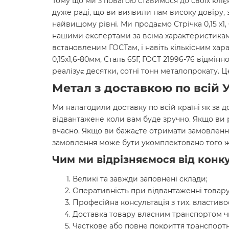
Тому що ми з повагою ставимося до своїх кліє
дуже раді, що ви виявили нам високу довіру, 
найвищому рівні. Ми продаємо Стрічка 0,15 х1, 
нашими експертами за всіма характеристиками
встановленим ГОСТам, і навіть кількісним хар
0,15х1,6-80мм, Сталь 65Г, ГОСТ 21996-76 відмі
реалізує десятки, сотні тонн металопрокату.
Метал з доставкою по всій У
Ми налагодили доставку по всій країні як за д
відвантажене коли вам буде зручно. Якщо ви
вчасно. Якщо ви бажаєте отримати замовленн
замовлення може бути укомплектовано того ж
Чим ми відрізняємося від конку
Великі та завжди заповнені склади;
Оперативність при відвантаженні товару
Професійна консультація з тих. властиво
Доставка товару власним транспортом ч
Часткове або повне покриття транспортн