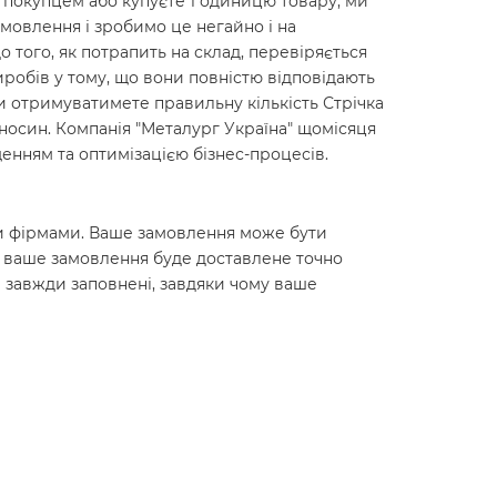
м покупцем або купуєте 1 одиницю товару, ми
мовлення і зробимо це негайно і на
до того, як потрапить на склад, перевіряється
робів у тому, що вони повністю відповідають
ви отримуватимете правильну кількість Стрічка
ідносин. Компанія "Металург Україна" щомісяця
енням та оптимізацією бізнес-процесів.
ними фірмами. Ваше замовлення може бути
о ваше замовлення буде доставлене точно
 завжди заповнені, завдяки чому ваше