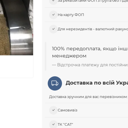
За реквізитами ФОП 3 група без ПД
На карту ФОП
Для нерезидентів - валютний рахуно
100% передоплата, якщо інш
менеджером
Відстрочка платежу для постійних
Доставка по всій Укра
Доставка зручним для вас перевізником:
Самовивіз​
ТК "САТ"