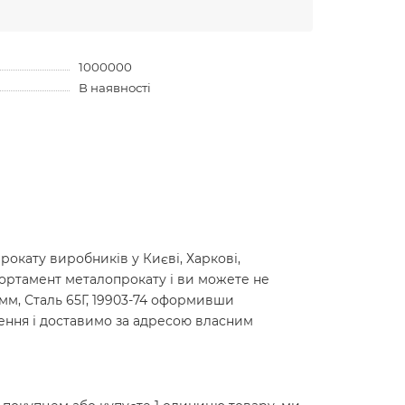
1000000
В наявності
окату виробників у Києві, Харкові,
сортамент металопрокату і ви можете не
0мм, Сталь 65Г, 19903-74 оформивши
лення і доставимо за адресою власним