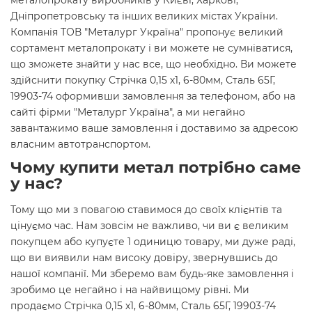
металопрокату виробників у Києві, Харкові,
Дніпропетровську та інших великих містах України.
Компанія ТОВ "Металург Україна" пропонує великий
сортамент металопрокату і ви можете не сумніватися,
що зможете знайти у нас все, що необхідно. Ви можете
здійснити покупку Стрічка 0,15 х1, 6-80мм, Сталь 65Г,
19903-74 оформивши замовлення за телефоном, або на
сайті фірми "Металург Україна", а ми негайно
завантажимо ваше замовлення і доставимо за адресою
власним автотранспортом.
Чому купити метал потрібно саме
у нас?
Тому що ми з повагою ставимося до своїх клієнтів та
цінуємо час. Нам зовсім не важливо, чи ви є великим
покупцем або купуєте 1 одиницю товару, ми дуже раді,
що ви виявили нам високу довіру, звернувшись до
нашої компанії. Ми зберемо вам будь-яке замовлення і
зробимо це негайно і на найвищому рівні. Ми
продаємо Стрічка 0,15 х1, 6-80мм, Сталь 65Г, 19903-74