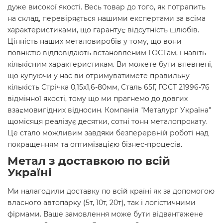
дуже високої якості. Весь товар до того, як потрапить
на склад, перевіряється нашими експертами за всіма
характеристиками, що гарантує відсутність шлюбів.
Цінність наших металовиробів у тому, що вони
повністю відповідають встановленим ГОСТам, і навіть
кількісним характеристикам. Ви можете бути впевнені,
що купуючи у нас ви отримуватимете правильну
кількість Стрічка 0,15х1,6-80мм, Сталь 65Г, ГОСТ 21996-76
відмінної якості, тому що ми прагнемо до довгих
взаємовигідних відносин. Компанія "Металург Україна"
щомісяця реалізує десятки, сотні тонн металопрокату.
Це стало можливим завдяки безперервній роботі над
покращенням та оптимізацією бізнес-процесів.
Метал з доставкою по всій
Україні
Ми налагодили доставку по всій країні як за допомогою
власного автопарку (5т, 10т, 20т), так і логістичними
фірмами. Ваше замовлення може бути відвантажене