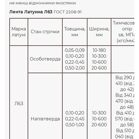
не менш відмінними якостями.
Лента Латунна Л63
ГОСТ 2208-91
Тимчасови
Марка
Товщина,
Ширина,
опір
Стан стрічки
латуні
мм
мм
sв, МПа
(кгс/мм2)
0,05-0,09
10-180
0,10-0,20
10-300
Особотверда
0,22-0,45
10-600
0,50-2,00
20-600
Від 290 до
410 (від 30
до 42)
Від 340 до
470 (від 35
Л63
до 48)
0,10-0,20
10-300
Від 410 до
Напівтверда
0,22-0,45
10-600
570 (від 42
0,50-1,00
20-600
до 58)
Від 510 до
040 (від 5