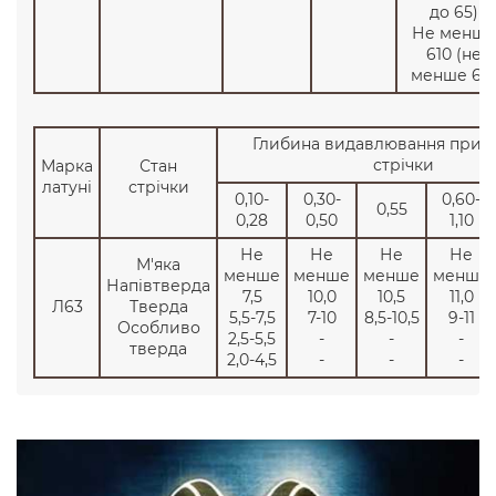
до 65)
Не менше
610 (не
менше 62)
Глибина видавлювання при 
стрічки
Марка
Стан
латуні
стрічки
0,10-
0,30-
0,60-
0,55
0,28
0,50
1,10
Не
Не
Не
Не
М'яка
менше
менше
менше
менше
Напівтверда
7,5
10,0
10,5
11,0
Л63
Тверда
5,5-7,5
7-10
8,5-10,5
9-11
Особливо
2,5-5,5
-
-
-
тверда
2,0-4,5
-
-
-