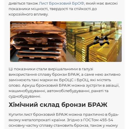
дивіться також
Лист Бронзовий БрОФ
, який має високі
показники міцності, твердості та стійкості до
корозійного впливу.
Ці показники стали вирішальними в галузі
використання сплаву бронзи БРАЖ, а саме нею активно
замінюють такі марки як БрОЦС і БрОЦ, які містять
олово. Аркуш бронзовий БРАЖ можна зустріти в авіації,
машинобудуванні, автомобілебудуванні, ракеті та
суднобудуванні.
Хімічний склад бронзи БРАЖ
Купити лист бронзовий БРАЖ можна практично в будь-
якому металопрокаті країни. Згідно з ГОСТом 493-54
основну частку сплаву становить бронза, також у ньому