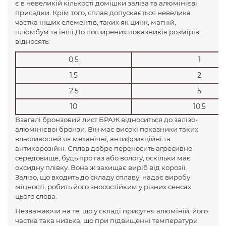
є в невеликій кількості домішки заліза та алюмінієві
присадки. Крім того, сплав допускається невелика
частка інших елементів, таких як цинк, магній,
плюмбум та інші.До поширених показників розмірів
відносять:
0.5
1
1.5
2
2.5
5
10
10.5
Взагалі бронзовий лист БРАЖ відноситься до залізо-
алюмінієвої бронзи. Він має високі показники таких
властивостей як механічні, антифрикційні та
антикорозійні. Сплав добре переносить агресивне
середовище, будь про газ або вологу, оскільки має
оксидну плівку. Вона ж захищає виріб від корозії.
Залізо, що входить до складу сплаву, надає виробу
міцності, робить його зносостійким у різних сенсах
цього слова.
Незважаючи на те, що у складі присутня алюміній, його
частка така низька, що при підвищенні температури