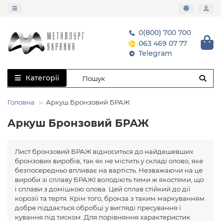
0(800) 700 700
063 469 07 77
Telegram
Категорії
Головна
Аркуш Бронзовий БРАЖ
Аркуш Бронзовий БРАЖ
Лист бронзовий БРАЖ відноситься до найдешевших
бронзових виробів, так як не містить у складі олово, яке
безпосередньо впливає на вартість. Незважаючи на це
вироби зі сплаву БРАЖІ володіють тими ж якостями, що
і сплави з домішкою олова. Цей сплав стійкий до дії
корозії та тертя. Крім того, бронза з таким маркуванням
добре піддається обробці у вигляді пресування і
кування під тиском. Для порівняння характеристик