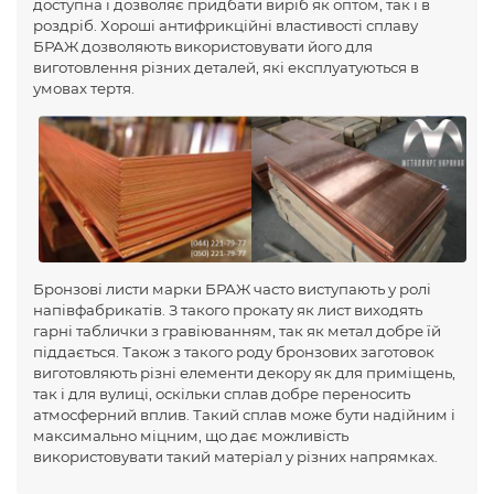
доступна і дозволяє придбати виріб як оптом, так і в
роздріб. Хороші антифрикційні властивості сплаву
БРАЖ дозволяють використовувати його для
виготовлення різних деталей, які експлуатуються в
умовах тертя.
Бронзові листи марки БРАЖ часто виступають у ролі
напівфабрикатів. З такого прокату як лист виходять
гарні таблички з гравіюванням, так як метал добре їй
піддається. Також з такого роду бронзових заготовок
виготовляють різні елементи декору як для приміщень,
так і для вулиці, оскільки сплав добре переносить
атмосферний вплив. Такий сплав може бути надійним і
максимально міцним, що дає можливість
використовувати такий матеріал у різних напрямках.