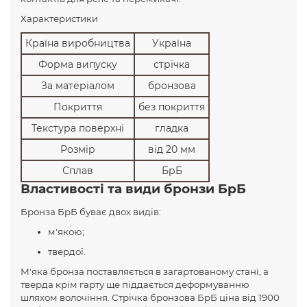
Характеристики
Країна виробництва
Україна
Форма випуску
стрічка
За матеріалом
бронзова
Покриття
без покриття
Текстура поверхні
гладка
Розмір
від 20 мм
Сплав
БрБ
Властивості та види бронзи БрБ
Бронза БрБ буває двох видів:
м'якою;
твердої.
М'яка бронза поставляється в загартованому стані, а
тверда крім гарту ще піддається деформуванню
шляхом волочіння. Стрічка бронзова БрБ ціна від 1900