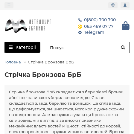
0(800) 700 700
063 469 07 77
Telegram
Категорії
Головна
Стрічка Бронзова БрБ
Стрічка Бронзова БрБ
Стрічка бронзова БрБ складається з берилієвої бронзи,
або її ще називають берилієвою міддю. Сплав
складається з, міді, берилію та домішок. Це сплав міді,
що деформується, зміцнюється, його колір дуже схожий
на колір золота. Але заслужила уваги ця бронза не за
свій зовнішній вигляд, а за високі показники
механічних властивостей міцності, стійкості до корозії,
електропровідності, пружинистих властивостей. Бронза