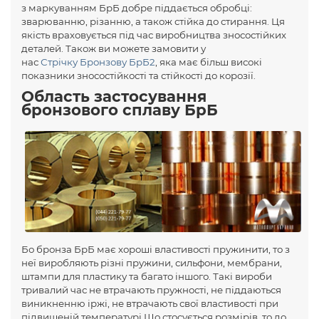
з маркуванням БрБ добре піддається обробці:
зварюванню, різанню, а також стійка до стирання. Ця
якість враховується під час виробництва зносостійких
деталей. Також ви можете замовити у
нас
Стрічку Бронзову БрБ2
, яка має більш високі
показники зносостійкості та стійкості до корозії.
Область застосування
бронзового сплаву БрБ
Бо бронза БрБ має хороші властивості пружинити, то з
неї виробляють різні пружини, сильфони, мембрани,
штампи для пластику та багато іншого. Такі вироби
тривалий час не втрачають пружності, не піддаються
виникненню іржі, не втрачають свої властивості при
підвищеній температурі.Що стосується розмірів, то до