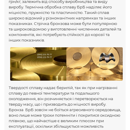
грн/кг, залежить від способу виробництва та виду
виробу. Термічна обробка сплаву БрБ наділяє його
міцністю, пружністю та пластичністю. Такий сплав
широко відомий у різноманітних напрямках та інших
показниках. Стрічка бронзова може бути популярною
та широковідомою у виготовленні численних деталей та
компонентів, які потребують стійкості до корозії та
інших показників.
Твердості сплаву надає берилій, так як при нагріванні
сплаву до певної температури та подальшого
охолодження, він розчиняється і перетворюється на
тверду масу, що і призводить до міцності виробу.
Бронза БрБ зовсім не боїться агресивного середовища,
воно лише може трохи потемніти і покритися оксидною
плівкою, що найчастіше є великим плюсом при
експлуатації, оскільки збільшується можливість