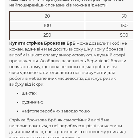
найпоширеніших показників можна віднести:
20
50
100
150
250
500
Купити стрічка Бронзова БрБ
може дозволити собі не
кожен, адже він має досить високу ціну. Тому бронзові
вироби із цього сплаву використовують у вузькій сфері
призначення. Особлива властивість берилієвої бронзи
полягає в тому, що вона не іскри під час роботи, ця
якість дозволяє виготовляти з неї інструменти для
роботи в небезпечних місцевостях, де існує ризик
вибуху від іскри:
шахтах;
рудниках;
нафтопереробних заводах тощо.
Стрічка бронзова БрБ як самостійний виріб не
використовується, з неї виробляють різні запчастини
для автомобілів, електротехніки, в основному у вигляді
контактів для реле та перемикачі.