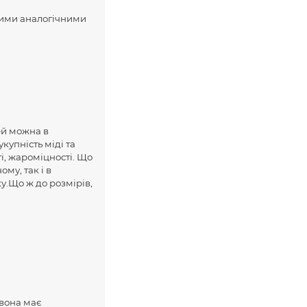
шими аналогічними
ей можна в
купність міді та
і, жароміцності. Що
му, так і в
у.Що ж до розмірів,
 вона має