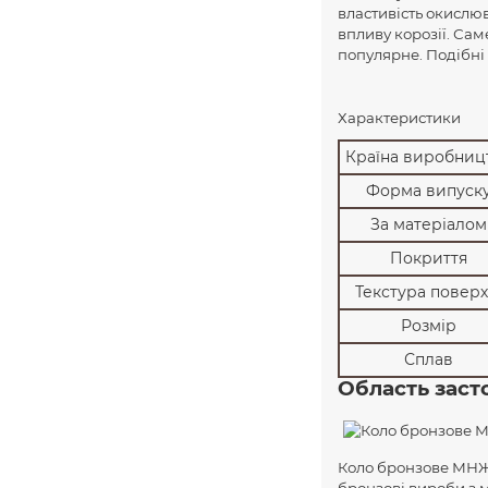
властивість окислюв
впливу корозії. Сам
популярне. Подібні 
Характеристики
Країна виробниц
Форма випуск
За матеріалом
Покриття
Текстура поверх
Розмір
Сплав
Область заст
Коло бронзове МНЖМц
бронзові вироби з 