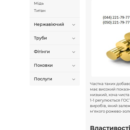
Мідь
Титан
Нержавіючий
Труби
Фітінги
Поковки
Послуги
Частка таких добаво
має високий показни
низький, хоча чист
1-1 регулюється ГОС
виробів, який залеж
м'якого рожево-зол
Властивост