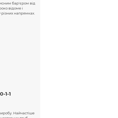
хисним бар'єром від
роко відоме і
 у різних напрямках.
-1-1
 виробу. Найчастіше
нсаторних труб,