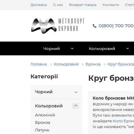
Доставка
О нас
Возврат товара
Контакти
Статт
0(800) 700 700
Чорний
Кольоровий
Головна
Кольоровий
Бронза
Круг бронзо
Категорії
Круг брон
Чорний
Коло бронзове МН
відомих у народі як
Кольоровий
використання невел
Алюміній
бути такі елементи я
знайдете
Коло Бро
Бронза
їх ще називають “ме
Латунь