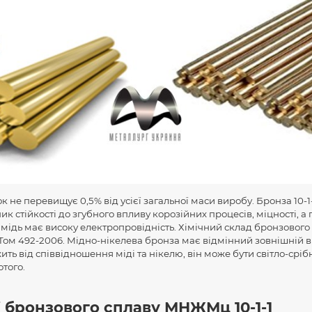
к не перевищує 0,5% від усієї загальної маси виробу. Бронза 10-1
к стійкості до згубного впливу корозійних процесів, міцності, а
а мідь має високу електропровідність. Хімічний склад бронзово
Том 492-2006. Мідно-нікелева бронза має відмінний зовнішній в
ить від співвідношення міді та нікелю, він може бути світло-сріб
отого.
і бронзового сплаву МНЖМц 10-1-1