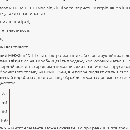
лав МНЖМц 10-1-1 має відмінні характеристики порівняно з ін
ь у таких властивостях:
иникнення іржі;
ні властивості;
ь;
ні властивості.
вий МНЖМц 10-1-1 для електротехнічних або конструкційних ціл
пеціалізується на виробництві та продажу кольорових металів. Су
вердий розчин з хорошими показниками пластичності, пружност
бронзового сплаву МНЖМц 10-1-1, він добре піддається як в гарячо
азвичай вироби із даного сплаву обробляються за допомогою тиск
дносять:
25
40
80
160
 як хімічного елемента, можна сказати, що при реакції з повітрям