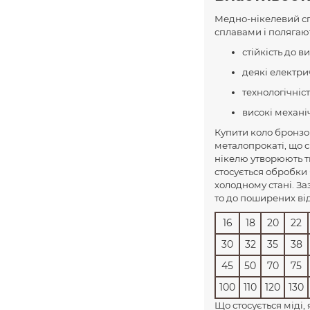
Медно-нікелевий сп
сплавами і полягают
стійкість до в
деякі електрич
технологічніст
високі механіч
Купити коло бронзо
металопрокаті, що с
нікелю утворюють т
стосується обробки 
холодному стані. З
то до поширених ві
16
18
20
22
30
32
35
38
45
50
70
75
100
110
120
130
Що стосується міді,