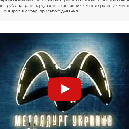
в, труб для транспортування агресивних хімічних рідин у хімічн
нших виробів у сфері приладобудування.