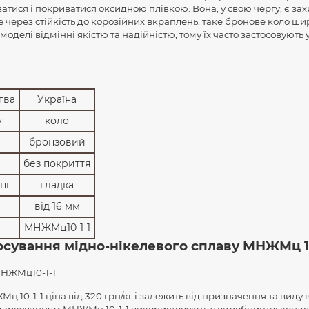
атися і покриватися оксидною плівкою. Вона, у свою чергу, є за
е через стійкість до корозійних вкраплень, таке бронове коло ши
моделі відмінні якістю та надійністю, тому їх часто застосовують
тва
Україна
у
коло
бронзовий
без покриття
ні
гладка
від 16 мм
МНЖМц10-1-1
осування мідно-нікелевого сплаву МНЖМц 10
 10-1-1 ціна від 320 грн/кг і залежить від призначення та виду
маркуванням МНЖМц 10-1-1 використовують у виробництві конде