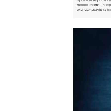
дощок кондиціонері
охолоджувачів та і