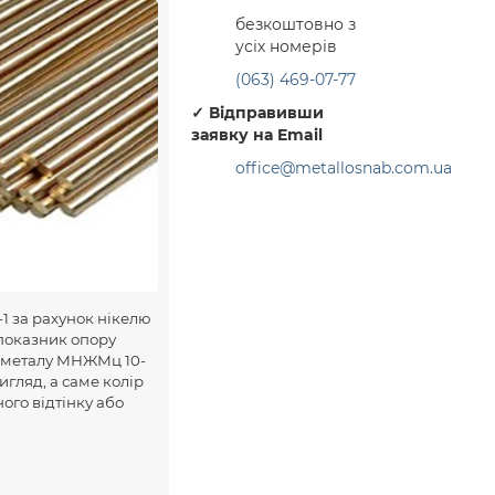
безкоштовно з
усіх номерів
(063) 469-07-77
✓
Відправивши
заявку на Email
office@metallosnab.com.ua
-1 за рахунок нікелю
 показник опору
го металу МНЖМц 10-
игляд, а саме колір
ного відтінку або