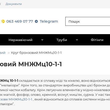
і
Документи
063 469 07 77
Telegram
Нержавіючий
Труби
Фітінги
вий
Круг бронзовий МНЖМц10-1-1
зовий МНЖМц10-1-1
ЖМц 10-1-1
складається зі сплаву міді та нікелю, воно відноситьс
 “мельхіори”. Крім того, за стандартом виробництва цієї бронзи 
икої частки кобальту. Крім легуючих елементів у мідно-нікелево
к магній, фосфор, олово, кремній, вісмут, миш'як, сурма. У нас та
нзове МНЖМц30-1-1
, який відноситься до сплавів системи мідь-ні
льхіори”.