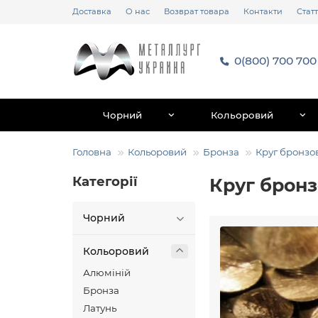
Доставка
О нас
Возврат товара
Контакти
Статт
0(800) 700 700
Чорний
Кольоровий
Головна
Кольоровий
Бронза
Круг бронзо
Категорії
Круг брон
Чорний
Кольоровий
Алюміній
Бронза
Латунь