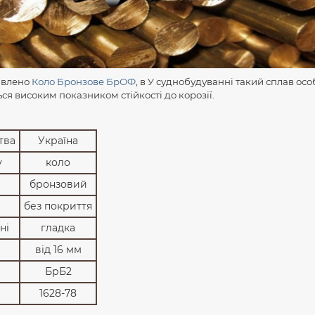
авлено
Коло Бронзове БрОФ
, в У суднобудуванні такий сплав ос
ься високим показником стійкості до корозії.
тва
Україна
у
коло
бронзовий
без покриття
ні
гладка
від 16 мм
БрБ2
1628-78