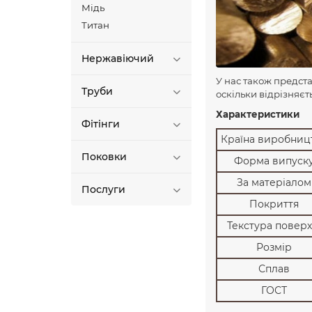
Мідь
Титан
Нержавіючий
У нас також предст
Труби
оскільки відрізняєт
Характеристики
Фітінги
Країна виробниц
Поковки
Форма випуск
За матеріалом
Послуги
Покриття
Текстура поверх
Розмір
Сплав
ГОСТ