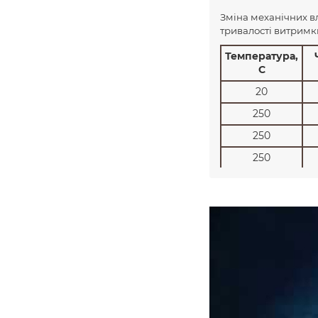
Зміна механічних в
тривалості витримк
Температура,
С
20
250
250
250
300
300
300
400
400