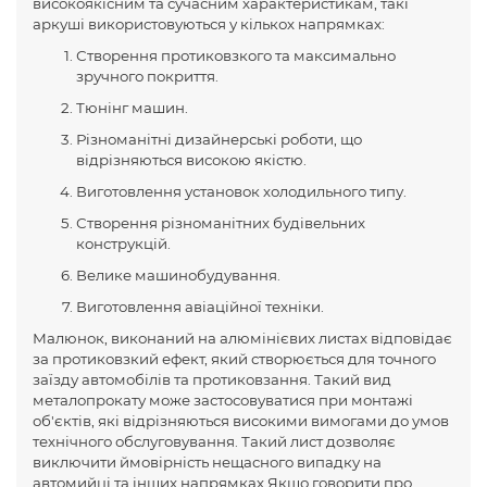
високоякісним та сучасним характеристикам, такі
аркуші використовуються у кількох напрямках:
Створення протиковзкого та максимально
зручного покриття.
Тюнінг машин.
Різноманітні дизайнерські роботи, що
відрізняються високою якістю.
Виготовлення установок холодильного типу.
Створення різноманітних будівельних
конструкцій.
Велике машинобудування.
Виготовлення авіаційної техніки.
Малюнок, виконаний на алюмінієвих листах відповідає
за протиковзкий ефект, який створюється для точного
заїзду автомобілів та протиковзання. Такий вид
металопрокату може застосовуватися при монтажі
об'єктів, які відрізняються високими вимогами до умов
технічного обслуговування. Такий лист дозволяє
виключити ймовірність нещасного випадку на
автомийці та інших напрямках.Якщо говорити про