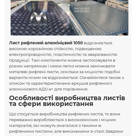
Лист рифлений алюмінієвий 1050
відрізняється
високою корозійною стійкістю, підвищеною
електропровідністю, пластичністю та зварюваністю
продукції. Такі компоненти можна застосовувати в
різних напрямках і ними легко можна замінювати
металеві рифлені листи, оскільки за міцністю подібні
варіанти нічим не відрізняються. Ознайомтеся також з
описом та характеристиками аркушів рифленого
алюмінієвого АД0 a> для порівняння.
Особливості виробництва листів
та сфери використання
Що стосується виробництва рифлених листів, то вони
переважно виробляються з високоякісних і міцних
матеріалів, які можуть змагатися з такими ж
рифленими листами, але виконаними зі сталі.Завдяки