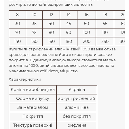
розміри, то до найпоширеніших відносять:
8
10
12
14
16
18
20
30
35
40
45
50
55
60
70
75
80
90
100
110
120
140
150
160
180
200
250
300
Купити лист рифлений алюмінієвий 1050 вважають за
краще для встановлення його в якості протиковзких
покриттів. В даному випадку використовується марка
алюмінію 1050, який відрізняється високою якістю та
максимальною стійкістю, міцністю.
Характеристики
Країна виробництва
Україна
Форма випуску
аркуш рифлений
За матеріалом
алюмінієва
Покриття
без покриття
Текстура поверхні
рифлена