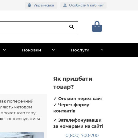
Українська
Особистий кабінет
Поковки
Послуги
Як придбати
товар?
✓
Онлайн через сайт
 має поперечний
✓
Через форму
овляють методом
контактів
 прокатного типу.
же застосовуватися
✓
Зателефонувавши
за номерами на сайті
0(800) 700-700