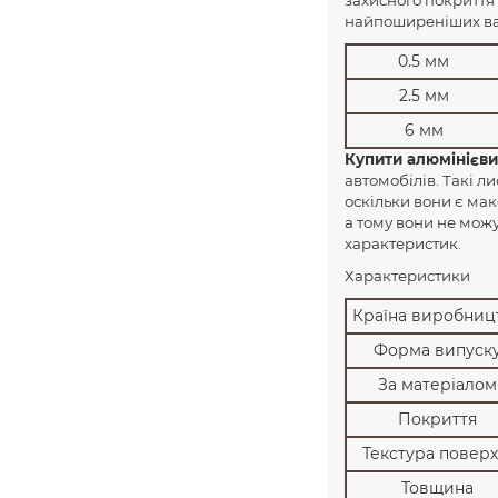
найпоширеніших вар
0.5 мм
2.5 мм
6 мм
Купити алюмінієвий
автомобілів. Такі 
оскільки вони є ма
а тому вони не можу
характеристик.
Характеристики
Країна виробниц
Форма випуск
За матеріалом
Покриття
Текстура поверх
Товщина