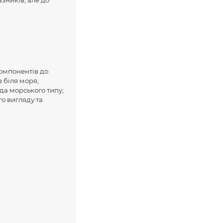
компонентів до
 біля моря,
да морського типу,
о вигляду та