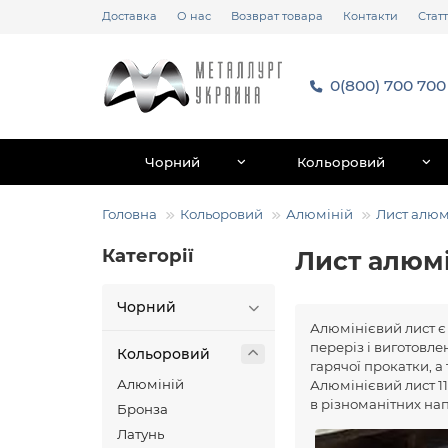
Доставка
О нас
Возврат товара
Контакти
Статт
0(800) 700 700
Чорний
Кольоровий
Головна
Кольоровий
Алюміній
Лист алюм
Категорії
Лист алюмі
Чорний
Алюмінієвий лист є
переріз і виготовл
Кольоровий
гарячої прокатки, а
Алюміній
Алюмінієвий лист 1
в різноманітних на
Бронза
Латунь