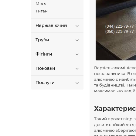
Мідь
Титан
Нержавіючий
Труби
Фітінги
Вартість алюмінієво
Поковки
постачальника. В о
алюмінію є найбіль
Послуги
та будівництві. Таки
максимально надійн
Характерис
Такий прокат відрі
досить стійкий до д
алюмінію зберігают
захисного покриття 