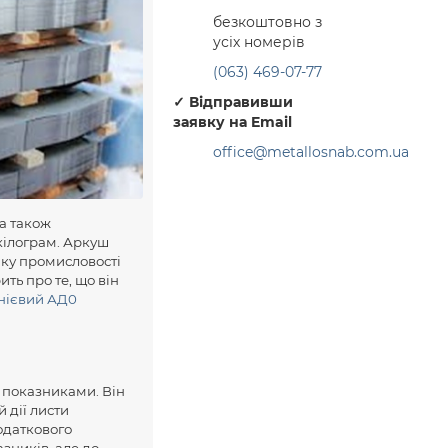
безкоштовно з
усіх номерів
(063) 469-07-77
✓
Відправивши
заявку на Email
office@metallosnab.com.ua
 а також
кілограм. Аркуш
ку промисловості
ить про те, що він
нієвий АД0
 показниками. Він
 дії листи
одаткового
зників, але до