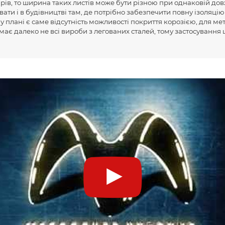
рів, то ширина таких листів може бути різною при однаковій дов
ти і в будівництві там, де потрібно забезпечити повну ізоляцію в
 плані є саме відсутність можливості покриття корозією, для ме
 має далеко не всі вироби з легованих сталей, тому застосування