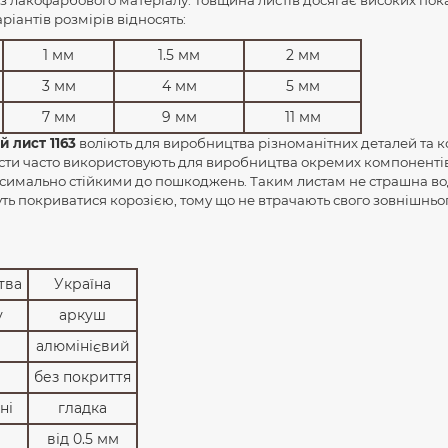
іантів розмірів відносять:
1 мм
1.5 мм
2 мм
3 мм
4 мм
5 мм
7 мм
9 мм
11 мм
 лист 1163
воліють для виробництва різноманітних деталей та 
листи часто використовують для виробництва окремих компонентів
ксимально стійкими до пошкоджень. Таким листам не страшна во
ть покриватися корозією, тому що не втрачають свого зовнішньог
тва
Україна
у
аркуш
алюмінієвий
без покриття
ні
гладка
від 0.5 мм