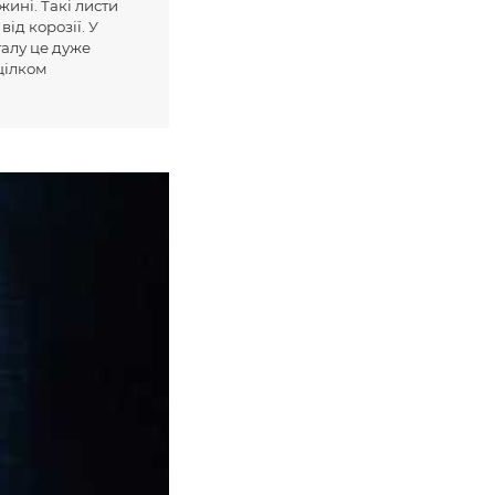
жині. Такі листи
ід корозії. У
талу це дуже
 цілком