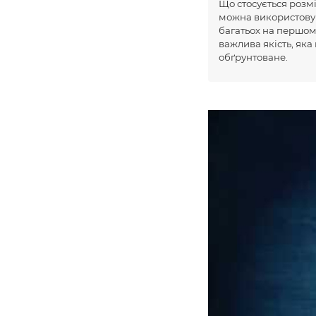
Що стосується розмі
можна використовува
багатьох на першому
важлива якість, яка
обґрунтоване.