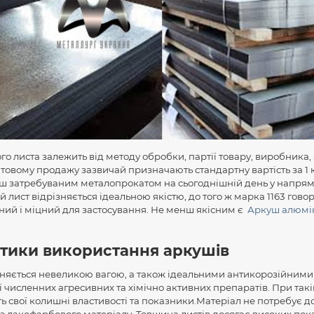
го листа залежить від методу обробки, партії товару, виробника,
птовому продажу зазвичай призначають стандартну вартість за 1 
ш затребуваним металопрокатом на сьогоднішній день у напрям
й лист відрізняється ідеальною якістю, до того ж марка 1163 говор
ий і міцний для застосування. Не менш якісним є
Аркуш алюмі
тики використання аркушів
зняється невеликою вагою, а також ідеальними антикорозійними
ії численних агресивних та хімічно активних препаратів. При такій
ь свої колишні властивості та показники.Матеріал не потребує д
з лакофарбового матеріалу. Товщина листів досягає високих пока