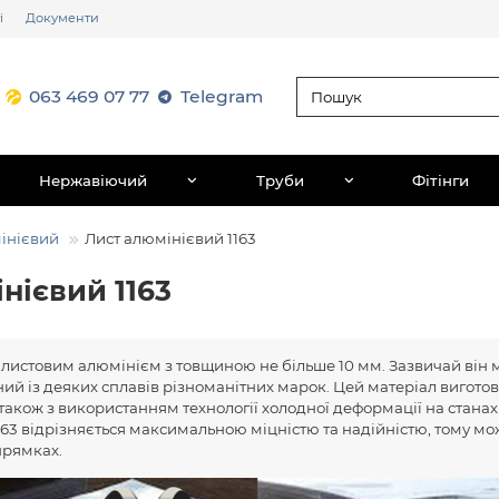
і
Документи
063 469 07 77
Telegram
Нержавіючий
Труби
Фітінги
інієвий
Лист алюмінієвий 1163
нієвий 1163
 листовим алюмінієм з товщиною не більше 10 мм. Зазвичай він
ений із деяких сплавів різноманітних марок. Цей матеріал вигот
 також з використанням технології холодної деформації на станах
163 відрізняється максимальною міцністю та надійністю, тому мо
прямках.