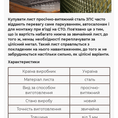
Купувати лист просічно-витяжний сталь 3ПС часто
віддають перевагу саме паркуванням, автосалонам і
для монтажу при в'їзді на СТО. Пов'язано це з тим,
що їх вартість набагато нижча за звичайний лист, до
того ж, немає необхідності переплачувати за
цілісний метал. Такий лист справляється з
покладеним на нього навантаженням, до того ж не
забруднюється настільки сильно, як цілісні варіанти.
Характеристики
Країна виробник
Україна
Матеріал листа
сталь
Вид за способом
просічно-
виготовлення
витяжний
Стано виробу
новий
Точність виготовлення
звичайна
Товщина
від 3 мм