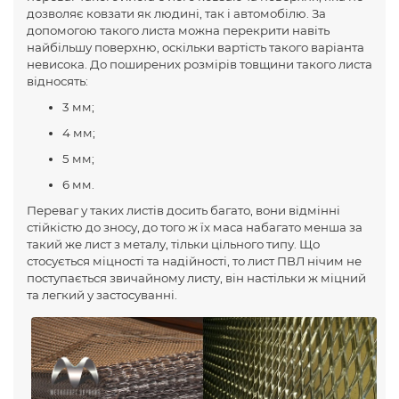
дозволяє ковзати як людині, так і автомобілю. За
допомогою такого листа можна перекрити навіть
найбільшу поверхню, оскільки вартість такого варіанта
невисока. До поширених розмірів товщини такого листа
відносять:
3 мм;
4 мм;
5 мм;
6 мм.
Переваг у таких листів досить багато, вони відмінні
стійкістю до зносу, до того ж їх маса набагато менша за
такий же лист з металу, тільки цільного типу. Що
стосується міцності та надійності, то лист ПВЛ нічим не
поступається звичайному листу, він настільки ж міцний
та легкий у застосуванні.