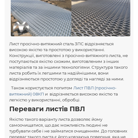
Лист просічно-витяжний сталь 3ПС відрізняється
високою якістю та простотою у використанні.
Конструкції, виготовлені з просічно-витяжного листа, не
поступаються якістю схожим, виготовленим з інших
матеріалів та за іншими технологіями. Структура такого
листа робить їх легшими та надійнішими, вони
відрізняються простотою у догляді та нагляді за ними.
Також користується попитом
Лист ПВЛ (просічно-
витяжний) 08КП
и відрізняється високою якістю та
легкістю у використанні, обробці.
Переваги листів ПВЛ
Якістю такого варіанту листа дозволяє йому
самоочищатися, що дає можливість людині не
турбувати себе і не займатися очищенням. До головних
переваг такого листа є його ковзаюча поверхня, яка не