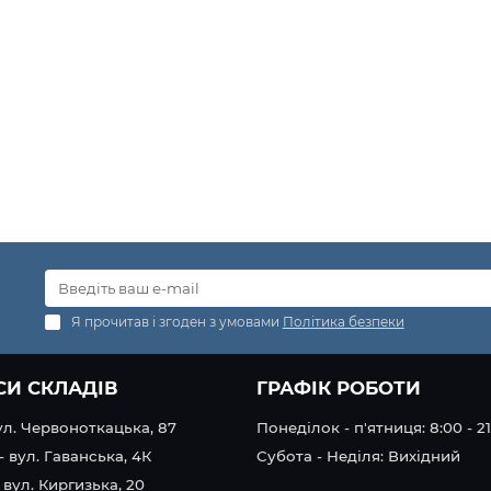
Я прочитав і згоден з умовами
Політика безпеки
СИ СКЛАДІВ
ГРАФІК РОБОТИ
вул. Червоноткацька, 87
Понеділок - п'ятниця: 8:00 - 2
- вул. Гаванська, 4К
Субота - Неділя: Вихідний
 вул. Киргизька, 20