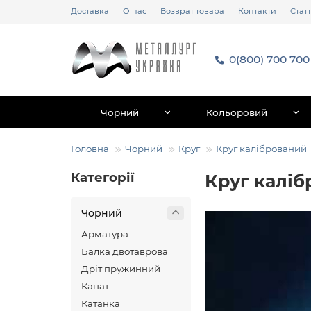
Доставка
О нас
Возврат товара
Контакти
Статт
0(800) 700 700
Чорний
Кольоровий
Головна
Чорний
Круг
Круг калібрований
Категорії
Круг калі
Чорний
Арматура
Балка двотаврова
Дріт пружинний
Канат
Катанка