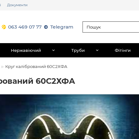
і
Документи
063 469 07 77
Telegram
Нержавіючий
Труби
Фітінги
Круг калібрований 60С2ХФА
брований 60С2ХФА