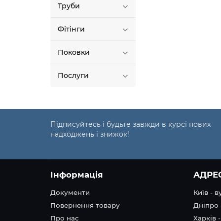
Труби
Фітінги
Поковки
Послуги
Підписуйтесь і будьте завжди в курсі нових
надходжень і знижок!
Інформація
АДРЕ
Документи
Київ - 
Повернення товару
Дніпро 
Про нас
Харків -