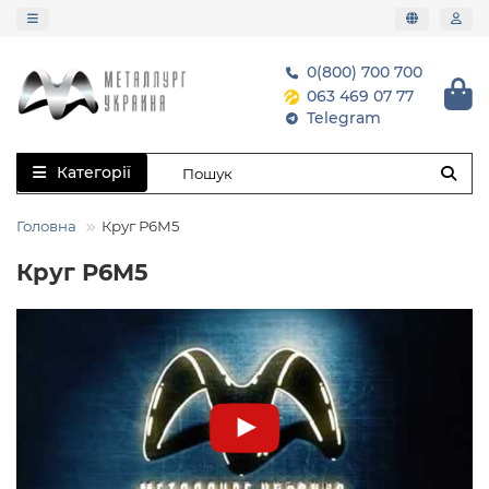
0(800) 700 700
063 469 07 77
Telegram
Категорії
Головна
Круг Р6М5
Круг Р6М5