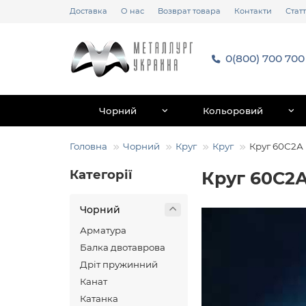
Доставка
О нас
Возврат товара
Контакти
Статт
0(800) 700 700
Чорний
Кольоровий
Головна
Чорний
Круг
Круг
Круг 60С2А
Категорії
Круг 60С2
Чорний
Арматура
Балка двотаврова
Дріт пружинний
Канат
Катанка