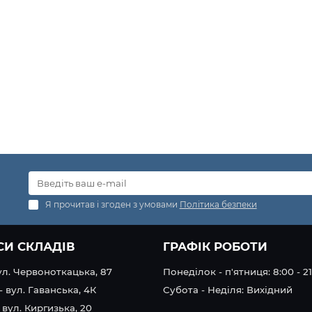
Я прочитав і згоден з умовами
Політика безпеки
СИ СКЛАДІВ
ГРАФІК РОБОТИ
вул. Червоноткацька, 87
Понеділок - п'ятниця: 8:00 - 2
- вул. Гаванська, 4К
Субота - Неділя: Вихідний
 вул. Киргизька, 20