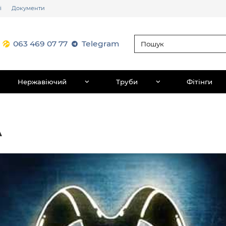
і
Документи
063 469 07 77
Telegram
Нержавіючий
Труби
Фітінги
А