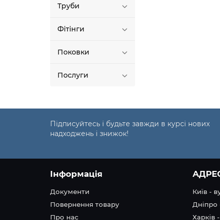
Труби
Фітінги
Поковки
Послуги
Підписуйтесь і будьте завжди в курсі нових
надходжень і знижок!
Інформація
АДРЕ
Документи
Київ - 
Повернення товару
Дніпро 
Про нас
Харків -