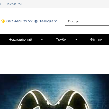
і
Документи
063 469 07 77
Telegram
Нержавіючий
Труби
Фітінги