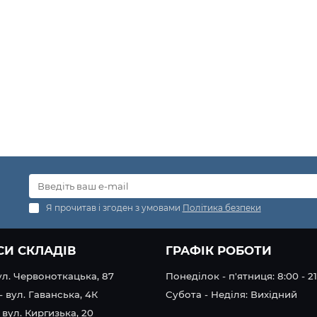
Я прочитав і згоден з умовами
Політика безпеки
СИ СКЛАДІВ
ГРАФІК РОБОТИ
вул. Червоноткацька, 87
Понеділок - п'ятниця: 8:00 - 2
- вул. Гаванська, 4К
Субота - Неділя: Вихідний
 вул. Киргизька, 20