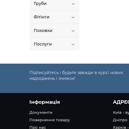
Труби
Фітінги
Поковки
Послуги
Підписуйтесь і будьте завжди в курсі нових
надходжень і знижок!
Інформація
АДРЕ
Документи
Київ - 
Повернення товару
Дніпро 
Про нас
Харків -