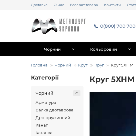
Доставка
О нас
Возврат товара
Контакти
Статт
0(800) 700 700
Чорний
Кольоровий
Головна
Чорний
Круг
Круг
Круг 5ХНМ
Категорії
Круг 5ХНМ
Чорний
Арматура
Балка двотаврова
Дріт пружинний
Канат
Катанка