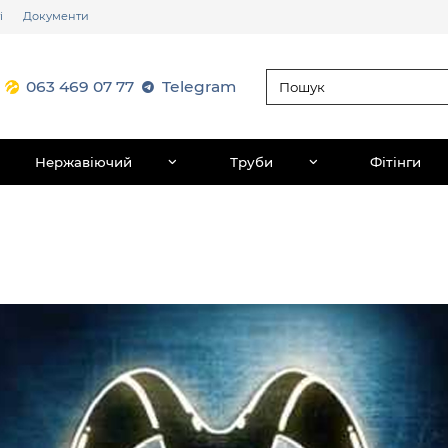
і
Документи
063 469 07 77
Telegram
Нержавіючий
Труби
Фітінги