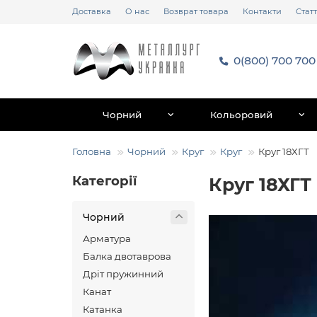
Доставка
О нас
Возврат товара
Контакти
Статт
0(800) 700 700
Чорний
Кольоровий
Головна
Чорний
Круг
Круг
Круг 18ХГТ
Категорії
Круг 18ХГТ
Чорний
Арматура
Балка двотаврова
Дріт пружинний
Канат
Катанка