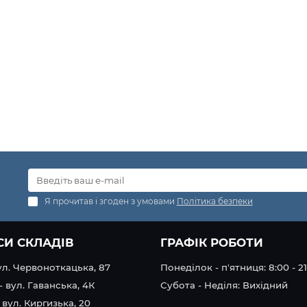
Я прочитав і згоден з умовами
Політика безпеки
СИ СКЛАДІВ
ГРАФІК РОБОТИ
вул. Червоноткацька, 87
Понеділок - п'ятниця: 8:00 - 2
- вул. Гаванська, 4К
Субота - Неділя: Вихідний
 вул. Киргизька, 20