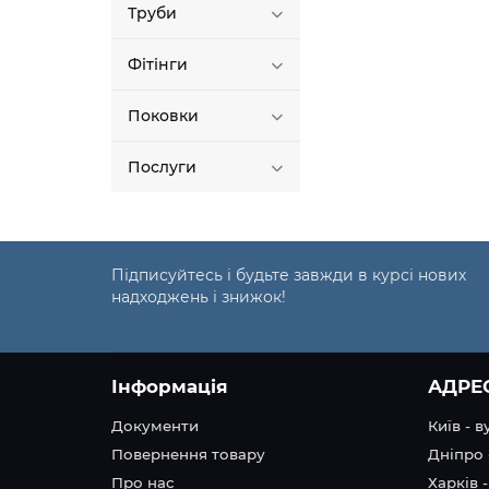
Труби
Фітінги
Поковки
Послуги
Підписуйтесь і будьте завжди в курсі нових
надходжень і знижок!
Інформація
АДРЕ
Документи
Київ - 
Повернення товару
Дніпро 
Про нас
Харків -